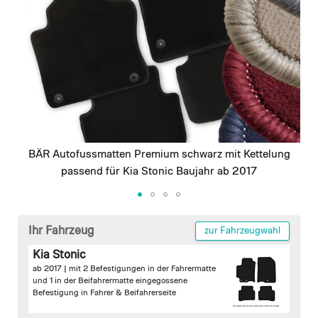
images
gallery
BÄR Autofussmatten Premium schwarz mit Kettelung
passend für Kia Stonic Baujahr ab 2017
Skip
to
Ihr Fahrzeug
zur Fahrzeugwahl
the
Kia Stonic
beginning
ab 2017 |
mit 2 Befestigungen in der Fahrermatte
of
und 1 in der Beifahrermatte
eingegossene
the
Befestigung in Fahrer & Beifahrerseite
images