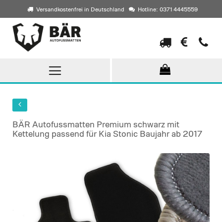
Versandkostenfrei in Deutschland
Hotline: 0371 4445559
Direkt
zum
Inhalt
BÄR Autofussmatten Premium schwarz mit
Kettelung passend für Kia Stonic Baujahr ab 2017
Skip
to
the
end
of
the