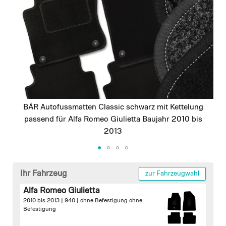
images
gallery
BÄR Autofussmatten Classic schwarz mit Kettelung
passend für Alfa Romeo Giulietta Baujahr 2010 bis
2013
Skip
to
Ihr Fahrzeug
zur Fahrzeugwahl
the
Alfa Romeo Giulietta
beginning
2010 bis 2013 | 940 |
ohne Befestigung
ohne
of
Befestigung
the