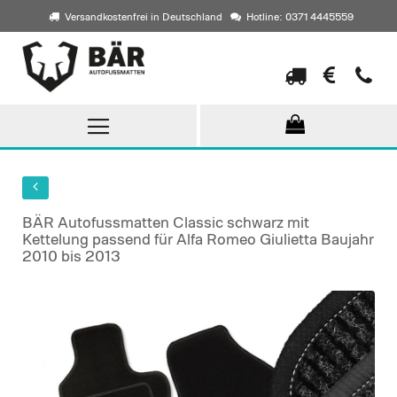
Versandkostenfrei in Deutschland
Hotline: 0371 4445559
Direkt
zum
Inhalt
BÄR Autofussmatten Classic schwarz mit
Kettelung passend für Alfa Romeo Giulietta Baujahr
2010 bis 2013
Skip
to
the
end
of
the