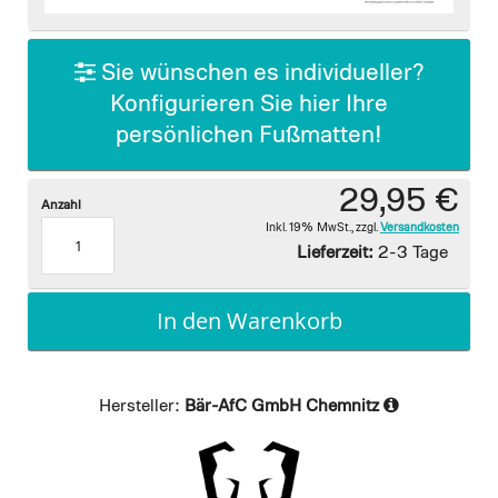
images
gallery
Sie wünschen es individueller?
Konfigurieren Sie hier Ihre
persönlichen Fußmatten!
29,95 €
Anzahl
Inkl. 19% MwSt.
,
zzgl.
Versandkosten
Lieferzeit:
2-3 Tage
In den Warenkorb
Hersteller:
Bär-AfC GmbH Chemnitz