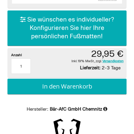
images
gallery
Sie wünschen es individueller?
Konfigurieren Sie hier Ihre
persönlichen Fußmatten!
29,95 €
Anzahl
Inkl. 19% MwSt.
,
zzgl.
Versandkosten
Lieferzeit:
2-3 Tage
In den Warenkorb
Hersteller:
Bär-AfC GmbH Chemnitz