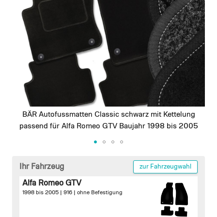
images
gallery
BÄR Autofussmatten Classic schwarz mit Kettelung
passend für Alfa Romeo GTV Baujahr 1998 bis 2005
Skip
to
Ihr Fahrzeug
zur Fahrzeugwahl
the
Alfa Romeo GTV
beginning
1998 bis 2005 | 916 |
ohne Befestigung
of
the