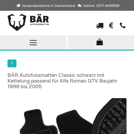
Versandkostenfrei in Deutschland
Hotline: 0371 4445559
Direkt
zum
Inhalt
BÄR Autofussmatten Classic schwarz mit
Kettelung passend für Alfa Romeo GTV Baujahr
1998 bis 2005
Skip
to
the
end
of
the