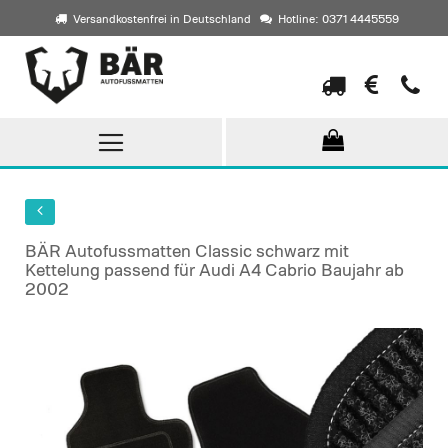
Versandkostenfrei in Deutschland
Hotline: 0371 4445559
Direkt
zum
Inhalt
BÄR Autofussmatten Classic schwarz mit
Kettelung passend für Audi A4 Cabrio Baujahr ab
2002
Skip
to
the
end
of
the