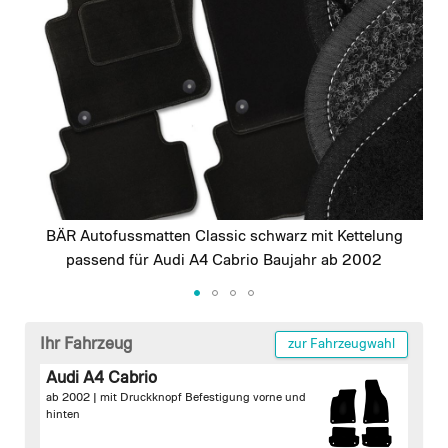
images
gallery
BÄR Autofussmatten Classic schwarz mit Kettelung
passend für Audi A4 Cabrio Baujahr ab 2002
Skip
to
Ihr Fahrzeug
zur Fahrzeugwahl
the
Audi A4 Cabrio
beginning
ab 2002 |
mit Druckknopf Befestigung vorne und
of
hinten
the