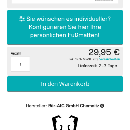
images
gallery
Sie wünschen es individueller?
Konfigurieren Sie hier Ihre
persönlichen Fußmatten!
29,95 €
Anzahl
Inkl. 19% MwSt.
,
zzgl.
Versandkosten
Lieferzeit:
2-3 Tage
In den Warenkorb
Hersteller:
Bär-AfC GmbH Chemnitz