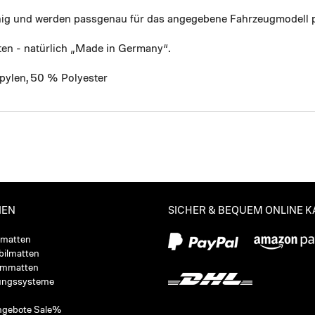
ähig und werden passgenau für das angegebene Fahrzeugmodell p
ten - natürlich „Made in Germany“.
pylen, 50 % Polyester
IEN
SICHER & BEQUEM ONLINE 
ßmatten
ilmatten
ummatten
ungssysteme
ngebote Sale%