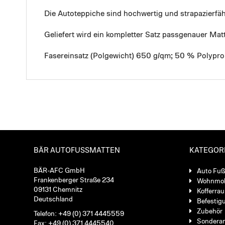
Die Autoteppiche sind hochwertig und strapazierf
Geliefert wird ein kompletter Satz passgenauer Mat
Fasereinsatz (Polgewicht) 650 g/qm; 50 % Polypro
BÄR AUTOFUSSMATTEN
KATEGOR
BÄR-AFC GmbH
Auto Fu
Frankenberger Straße 234
Wohnmob
09131 Chemnitz
Kofferra
Deutschland
Befestig
Zubehör
Telefon: +49 (0) 371 4445559
Sondera
Fax: +49 (0) 371 4445540