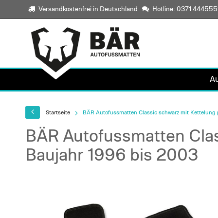
Versandkostenfrei in Deutschland
Hotline: 0371 44455
A
Startseite
BÄR Autofussmatten Classic schwarz mit Kettelung 
BÄR Autofussmatten Clas
Baujahr 1996 bis 2003
Skip
to
the
end