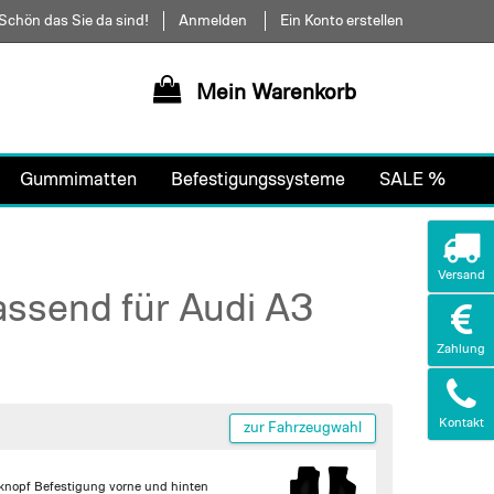
Schön das Sie da sind!
Anmelden
Ein Konto erstellen
Mein Warenkorb
Gummimatten
Befestigungssysteme
SALE %
Versand
assend für Audi A3
Zahlung
Kontakt
zur Fahrzeugwahl
knopf Befestigung vorne und hinten