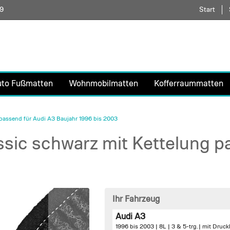
59
Direkt
Start
zum
Inhalt
uto Fußmatten
Wohnmobilmatten
Kofferraummatten
passend für Audi A3 Baujahr 1996 bis 2003
sic schwarz mit Kettelung p
Ihr Fahrzeug
Audi A3
1996 bis 2003 | 8L | 3 & 5-trg. |
mit Druck