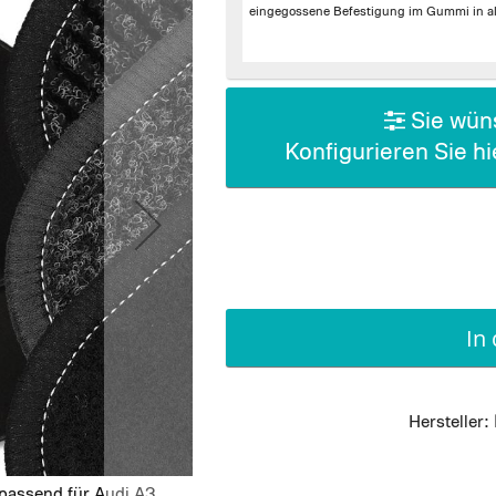
eingegossene Befestigung im Gummi in al
Sie wüns
Konfigurieren Sie h
In
Hersteller:
 passend für Audi A3