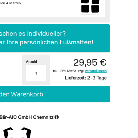
len 4 Matten
chen es individueller?
ier Ihre persönlichen Fußmatten!
29,95 €
Anzahl
Inkl. 19% MwSt.
,
zzgl.
Versandkosten
Lieferzeit:
2-3 Tage
 den Warenkorb
Bär-AfC GmbH Chemnitz