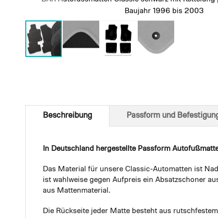
Baujahr 1996 bis 2003
Skip
to
the
beginning
of
Beschreibung
Passform und Befestigun
the
images
gallery
In Deutschland hergestellte Passform Autofußmatt
Das Material für unsere Classic-Automatten ist Nad
ist wahlweise gegen Aufpreis ein Absatzschoner aus
aus Mattenmaterial.
Die Rückseite jeder Matte besteht aus rutschfest