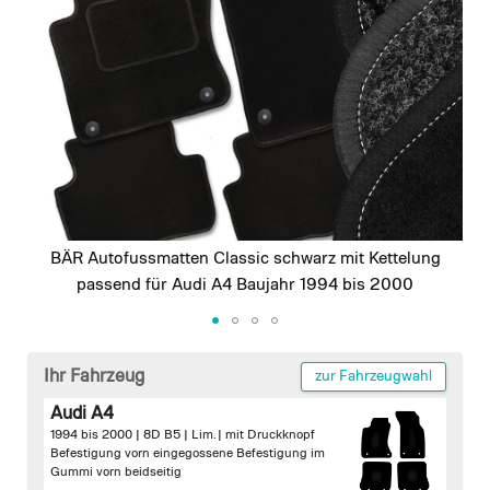
images
gallery
BÄR Autofussmatten Classic schwarz mit Kettelung
passend für Audi A4 Baujahr 1994 bis 2000
Skip
to
Ihr Fahrzeug
zur Fahrzeugwahl
the
Audi A4
beginning
1994 bis 2000 | 8D B5 | Lim. |
mit Druckknopf
of
Befestigung vorn
eingegossene Befestigung im
the
Gummi vorn beidseitig