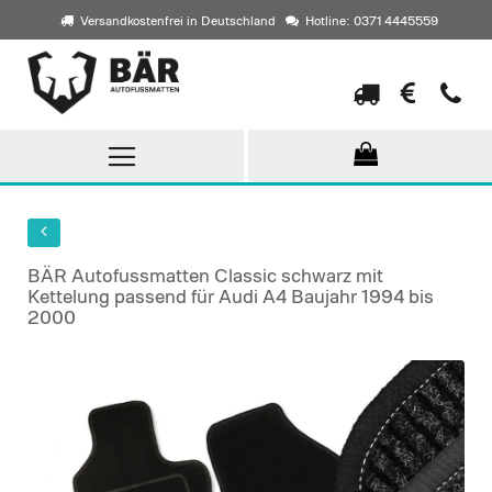
Versandkostenfrei in Deutschland
Hotline: 0371 4445559
Direkt
zum
Inhalt
BÄR Autofussmatten Classic schwarz mit
Kettelung passend für Audi A4 Baujahr 1994 bis
2000
Skip
to
the
end
of
the