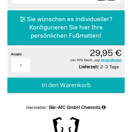
images
gallery
Sie wünschen es individueller?
Konfigurieren Sie hier Ihre
persönlichen Fußmatten!
29,95 €
Anzahl
Inkl. 19% MwSt.
,
zzgl.
Versandkosten
Lieferzeit:
2-3 Tage
In den Warenkorb
Hersteller:
Bär-AfC GmbH Chemnitz