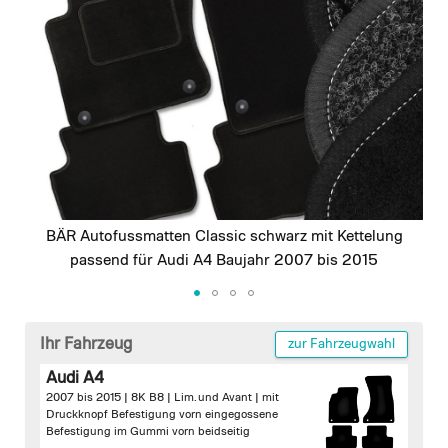
images
gallery
BÄR Autofussmatten Classic schwarz mit Kettelung
passend für Audi A4 Baujahr 2007 bis 2015
Skip
to
Ihr Fahrzeug
zur Fahrzeugwahl
the
Audi A4
beginning
2007 bis 2015 | 8K B8 | Lim. und Avant |
mit
of
Druckknopf Befestigung vorn
eingegossene
the
Befestigung im Gummi vorn beidseitig