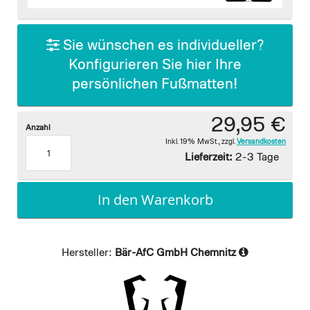
images
gallery
Sie wünschen es individueller?
Konfigurieren Sie hier Ihre
persönlichen Fußmatten!
29,95 €
Anzahl
Inkl. 19% MwSt.
,
zzgl.
Versandkosten
Lieferzeit:
2-3 Tage
In den Warenkorb
Hersteller:
Bär-AfC GmbH Chemnitz