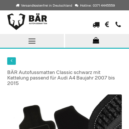
Versandkostenfrei in Deutschland
Hotline: 0371 4445559
Direkt
zum
Inhalt
BÄR Autofussmatten Classic schwarz mit
Kettelung passend für Audi A4 Baujahr 2007 bis
2015
Skip
to
the
end
of
the