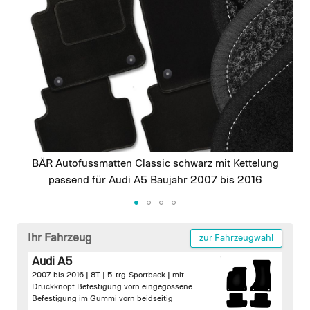
images
gallery
BÄR Autofussmatten Classic schwarz mit Kettelung
passend für Audi A5 Baujahr 2007 bis 2016
Skip
to
Ihr Fahrzeug
zur Fahrzeugwahl
the
Audi A5
beginning
2007 bis 2016 | 8T | 5-trg. Sportback |
mit
of
Druckknopf Befestigung vorn
eingegossene
the
Befestigung im Gummi vorn beidseitig