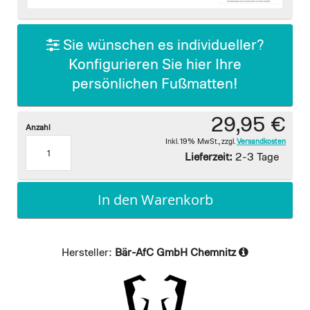
images
gallery
Sie wünschen es individueller?
Konfigurieren Sie hier Ihre
persönlichen Fußmatten!
29,95 €
Anzahl
Inkl. 19% MwSt.
,
zzgl.
Versandkosten
Lieferzeit:
2-3 Tage
In den Warenkorb
Hersteller:
Bär-AfC GmbH Chemnitz