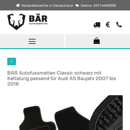
Versandkostenfrei in Deutschland
Hotline: 0371 4445559
Direkt
zum
Inhalt
BÄR Autofussmatten Classic schwarz mit
Kettelung passend für Audi A5 Baujahr 2007 bis
2016
Skip
to
the
end
of
the