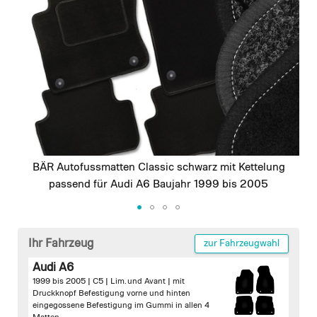
images
gallery
BÄR Autofussmatten Classic schwarz mit Kettelung
passend für Audi A6 Baujahr 1999 bis 2005
Skip
to
Ihr Fahrzeug
zur Fahrzeugwahl
the
Audi A6
beginning
1999 bis 2005 | C5 | Lim. und Avant |
mit
of
Druckknopf Befestigung vorne und hinten
the
eingegossene Befestigung im Gummi in allen 4