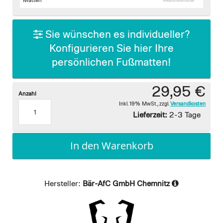
images
Matten
gallery
Sie wünschen es individueller?
Konfigurieren Sie hier Ihre
persönlichen Fußmatten!
29,95 €
Anzahl
Inkl. 19% MwSt.
,
zzgl.
Versandkosten
Lieferzeit:
2-3 Tage
In den Warenkorb
Hersteller:
Bär-AfC GmbH Chemnitz