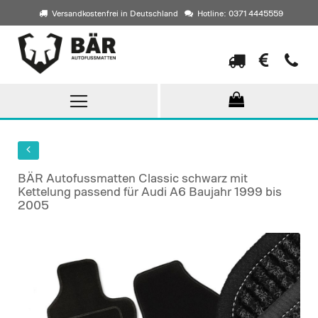
Versandkostenfrei in Deutschland
Hotline: 0371 4445559
Direkt
zum
Inhalt
BÄR Autofussmatten Classic schwarz mit
Kettelung passend für Audi A6 Baujahr 1999 bis
2005
Skip
to
the
end
of
the