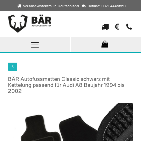
Versandkostenfrei in Deutschland
Hotline: 0371 4445559
Direkt
zum
Inhalt
BÄR Autofussmatten Classic schwarz mit
Kettelung passend für Audi A8 Baujahr 1994 bis
2002
Skip
to
the
end
of
the