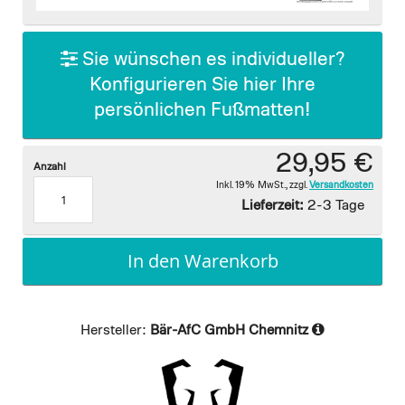
images
gallery
Sie wünschen es individueller?
Konfigurieren Sie hier Ihre
persönlichen Fußmatten!
29,95 €
Anzahl
Inkl. 19% MwSt.
,
zzgl.
Versandkosten
Lieferzeit:
2-3 Tage
In den Warenkorb
Hersteller:
Bär-AfC GmbH Chemnitz