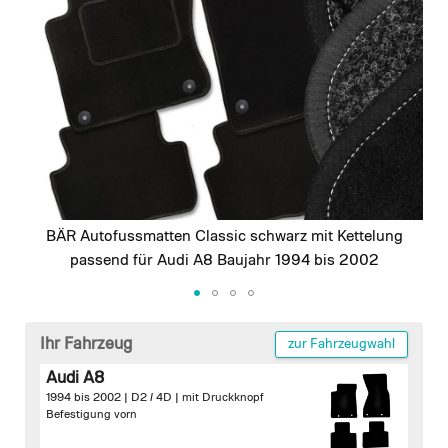
images
gallery
BÄR Autofussmatten Classic schwarz mit Kettelung
passend für Audi A8 Baujahr 1994 bis 2002
Skip
to
Ihr Fahrzeug
zur Fahrzeugwahl
the
Audi A8
beginning
1994 bis 2002 | D2 / 4D |
mit Druckknopf
of
Befestigung vorn
the