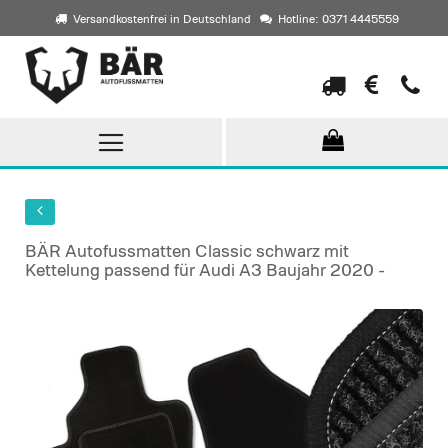
Versandkostenfrei in Deutschland
Hotline: 0371 4445559
Direkt
zum
Inhalt
BÄR Autofussmatten Classic schwarz mit
Kettelung passend für Audi A3 Baujahr 2020 -
Skip
to
the
end
of
the