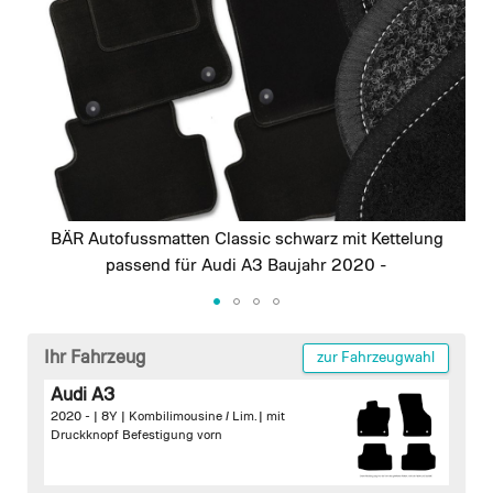
images
gallery
BÄR Autofussmatten Classic schwarz mit Kettelung
passend für Audi A3 Baujahr 2020 -
Skip
to
Ihr Fahrzeug
zur Fahrzeugwahl
the
Audi A3
beginning
2020 - | 8Y | Kombilimousine / Lim. |
mit
of
Druckknopf Befestigung vorn
the
images