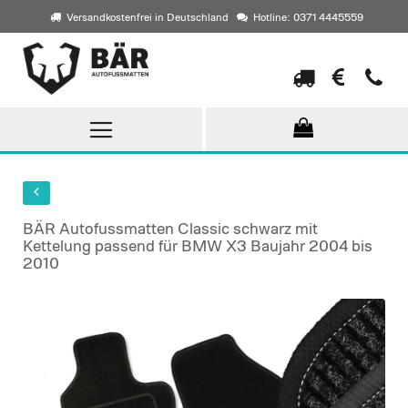
Versandkostenfrei in Deutschland
Hotline: 0371 4445559
Direkt
zum
Inhalt
BÄR Autofussmatten Classic schwarz mit
Kettelung passend für BMW X3 Baujahr 2004 bis
2010
Skip
to
the
end
of
the