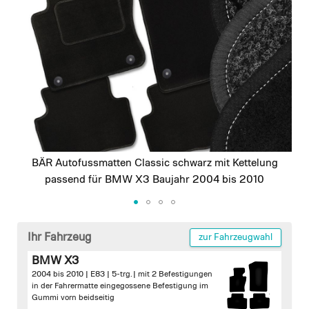
images
gallery
BÄR Autofussmatten Classic schwarz mit Kettelung
passend für BMW X3 Baujahr 2004 bis 2010
Skip
to
Ihr Fahrzeug
zur Fahrzeugwahl
the
BMW X3
beginning
2004 bis 2010 | E83 | 5-trg. |
mit 2 Befestigungen
of
in der Fahrermatte
eingegossene Befestigung im
the
Gummi vorn beidseitig