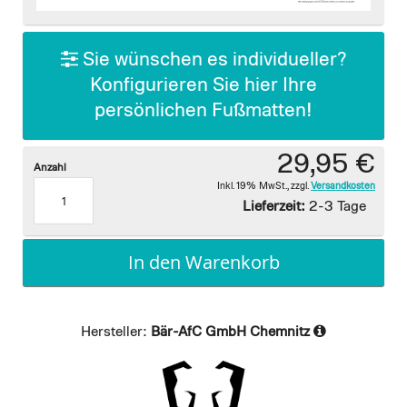
images
gallery
Sie wünschen es individueller?
Konfigurieren Sie hier Ihre
persönlichen Fußmatten!
29,95 €
Anzahl
Inkl. 19% MwSt.
,
zzgl.
Versandkosten
Lieferzeit:
2-3 Tage
In den Warenkorb
Hersteller:
Bär-AfC GmbH Chemnitz