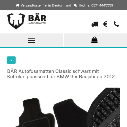
Versandkostenfrei in Deutschland
Hotline: 0371 4445559
Direkt
zum
Inhalt
BÄR Autofussmatten Classic schwarz mit
Kettelung passend für BMW 3er Baujahr ab 2012
Skip
to
the
end
of
the