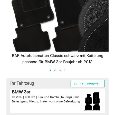
images
gallery
BÄR Autofussmatten Classic schwarz mit Kettelung
passend für BMW 3er Baujahr ab 2012
Skip
to
Ihr Fahrzeug
zur Fahrzeugwahl
the
BMW 3er
beginning
ab 2012 | F30 F31 | Lim. und Kombi (Touring) |
mit
of
Befestigung Klett zu Haken vorn
ohne Befestigung
the
images