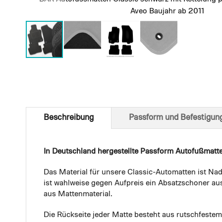
Aveo Baujahr ab 2011
Skip
to
the
beginning
of
Beschreibung
Passform und Befestigun
the
images
gallery
In Deutschland hergestellte Passform Autofußmatt
Das Material für unsere Classic-Automatten ist Nad
ist wahlweise gegen Aufpreis ein Absatzschoner aus
aus Mattenmaterial.
Die Rückseite jeder Matte besteht aus rutschfest