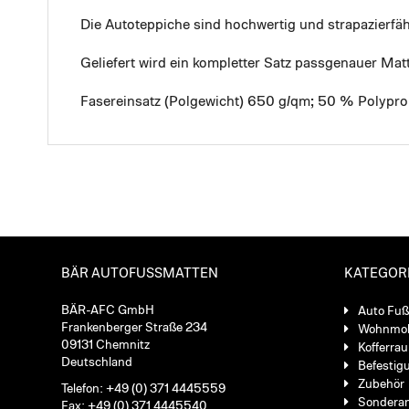
Die Autoteppiche sind hochwertig und strapazierf
Geliefert wird ein kompletter Satz passgenauer Mat
Fasereinsatz (Polgewicht) 650 g/qm; 50 % Polypro
BÄR AUTOFUSSMATTEN
KATEGOR
BÄR-AFC GmbH
Auto Fu
Frankenberger Straße 234
Wohnmob
09131 Chemnitz
Kofferra
Deutschland
Befestig
Zubehör
Telefon: +49 (0) 371 4445559
Sondera
Fax: +49 (0) 371 4445540