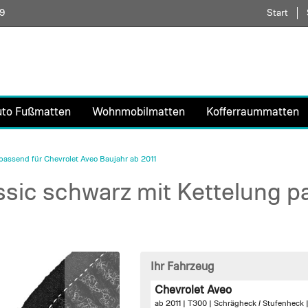
59
Direkt
Start
zum
Inhalt
uto Fußmatten
Wohnmobilmatten
Kofferraummatten
assend für Chevrolet Aveo Baujahr ab 2011
sic schwarz mit Kettelung pa
Ihr Fahrzeug
Chevrolet Aveo
ab 2011 | T300 | Schrägheck / Stufenheck 