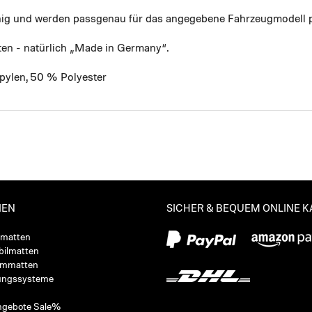
ähig und werden passgenau für das angegebene Fahrzeugmodell p
ten - natürlich „Made in Germany“.
pylen, 50 % Polyester
IEN
SICHER & BEQUEM ONLINE 
ßmatten
ilmatten
ummatten
ungssysteme
ngebote Sale%