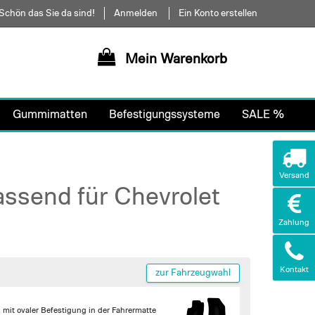
Schön das Sie da sind!
Anmelden
Ein Konto erstellen
Mein Warenkorb
Gummimatten
Befestigungssysteme
SALE %
Versand
ssend für Chevrolet
Zahlung
Kontakt
zur Fahrzeugwahl
|
mit ovaler Befestigung in der Fahrermatte