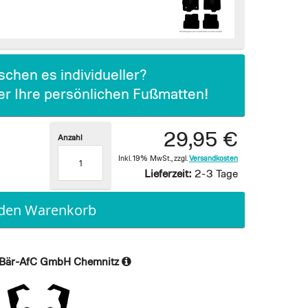
chen es individueller?
ier Ihre persönlichen Fußmatten!
29,95 €
Anzahl
Inkl. 19% MwSt.
,
zzgl.
Versandkosten
Lieferzeit:
2-3 Tage
 den Warenkorb
Bär-AfC GmbH Chemnitz