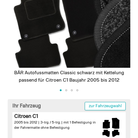
images
gallery
BÄR Autofussmatten Classic schwarz mit Kettelung
passend für Citroen C1 Baujahr 2005 bis 2012
Skip
to
Ihr Fahrzeug
zur Fahrzeugwahl
the
Citroen C1
beginning
2005 bis 2012 | 3-trg. / 5-trg. |
mit 1 Befestigung in
of
der Fahrermatte
ohne Befestigung
the