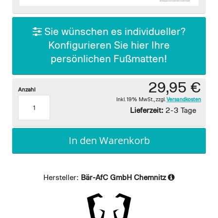
images
gallery
Sie wünschen es individueller?
Konfigurieren Sie hier Ihre
persönlichen Fußmatten!
29,95 €
Anzahl
Inkl. 19% MwSt.
,
zzgl.
Versandkosten
Lieferzeit:
2-3 Tage
In den Warenkorb
Hersteller:
Bär-AfC GmbH Chemnitz