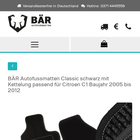
Versandkostenfrei in Deutschland
Hotline: 0371 4445559
Direkt
zum
Inhalt
BÄR Autofussmatten Classic schwarz mit
Kettelung passend für Citroen C1 Baujahr 2005 bis
2012
Skip
to
the
end
of
the