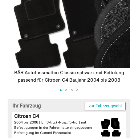
images
gallery
BÄR Autofussmatten Classic schwarz mit Kettelung
passend für Citroen C4 Baujahr 2004 bis 2008
Skip
to
Ihr Fahrzeug
zur Fahrzeugwahl
the
Citroen C4
beginning
2004 bis 2008 | L | 3-trg. / 4-trg. / 5-trg. |
mit
of
Befestigungen in der Fahrermatte
eingegossene
the
Befestigung im Gummi Fahrerseite