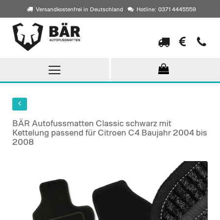
Versandkostenfrei in Deutschland
Hotline: 0371 4445559
Direkt
zum
Inhalt
BÄR Autofussmatten Classic schwarz mit
Kettelung passend für Citroen C4 Baujahr 2004 bis
2008
Skip
to
the
end
of
the