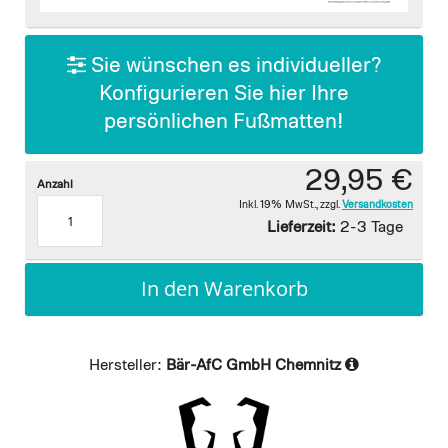
images
gallery
Sie wünschen es individueller?
Konfigurieren Sie hier Ihre
persönlichen Fußmatten!
29,95 €
Anzahl
Inkl. 19% MwSt.
,
zzgl.
Versandkosten
Lieferzeit:
2-3 Tage
In den Warenkorb
Hersteller:
Bär-AfC GmbH Chemnitz