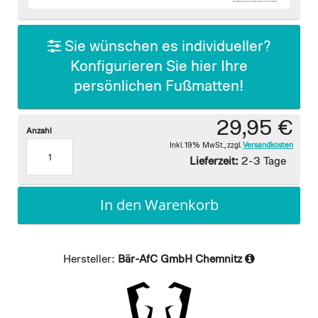
images
gallery
Sie wünschen es individueller?
Konfigurieren Sie hier Ihre
persönlichen Fußmatten!
29,95 €
Anzahl
Inkl. 19% MwSt.
,
zzgl.
Versandkosten
Lieferzeit:
2-3 Tage
In den Warenkorb
Hersteller:
Bär-AfC GmbH Chemnitz