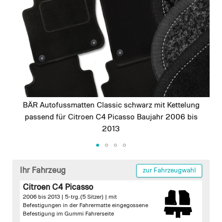
images
gallery
BÄR Autofussmatten Classic schwarz mit Kettelung
passend für Citroen C4 Picasso Baujahr 2006 bis
2013
Skip
to
Ihr Fahrzeug
zur Fahrzeugwahl
the
Citroen C4 Picasso
beginning
2006 bis 2013 | 5-trg. (5 Sitzer) |
mit
of
Befestigungen in der Fahrermatte
eingegossene
the
Befestigung im Gummi Fahrerseite