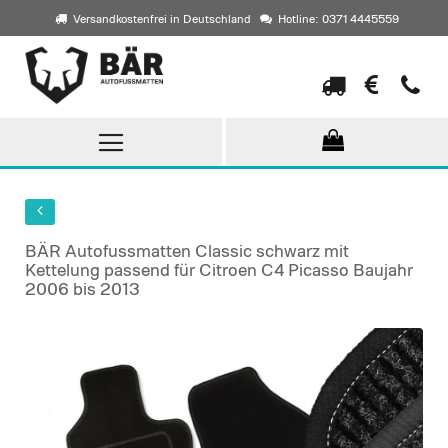
Versandkostenfrei in Deutschland
Hotline: 0371 4445559
Direkt
zum
Inhalt
BÄR Autofussmatten Classic schwarz mit
Kettelung passend für Citroen C4 Picasso Baujahr
2006 bis 2013
Skip
to
the
end
of
the