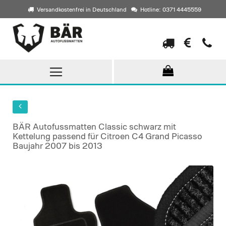
Versandkostenfrei in Deutschland
Hotline: 0371 4445559
Direkt
zum
Inhalt
BÄR Autofussmatten Classic schwarz mit
Kettelung passend für Citroen C4 Grand Picasso
Baujahr 2007 bis 2013
Skip
to
the
end
of
the