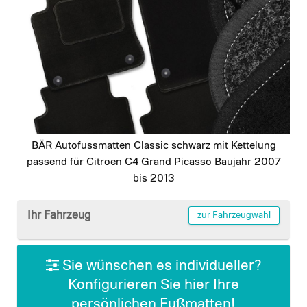
images
gallery
BÄR Autofussmatten Classic schwarz mit Kettelung
passend für Citroen C4 Grand Picasso Baujahr 2007
bis 2013
Skip
to
Ihr Fahrzeug
zur Fahrzeugwahl
the
beginning
of
Sie wünschen es individueller?
the
Konfigurieren Sie hier Ihre
images
persönlichen Fußmatten!
gallery