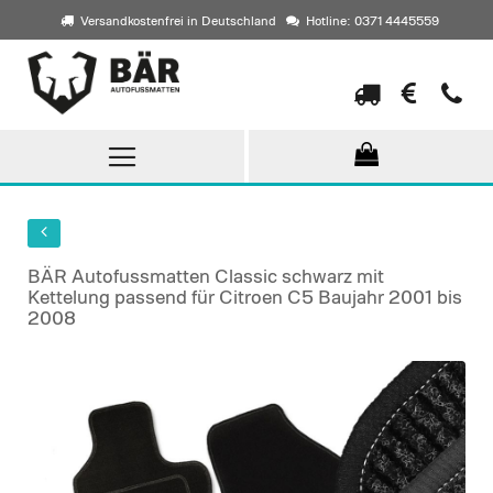
Versandkostenfrei in Deutschland
Hotline: 0371 4445559
Direkt
zum
Inhalt
BÄR Autofussmatten Classic schwarz mit
Kettelung passend für Citroen C5 Baujahr 2001 bis
2008
Skip
to
the
end
of
the