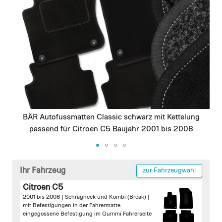
images
gallery
BÄR Autofussmatten Classic schwarz mit Kettelung
passend für Citroen C5 Baujahr 2001 bis 2008
Skip
to
Ihr Fahrzeug
zur Fahrzeugwahl
the
Citroen C5
beginning
2001 bis 2008 | Schrägheck und Kombi (Break) |
of
mit Befestigungen in der Fahrermatte
the
eingegossene Befestigung im Gummi Fahrerseite