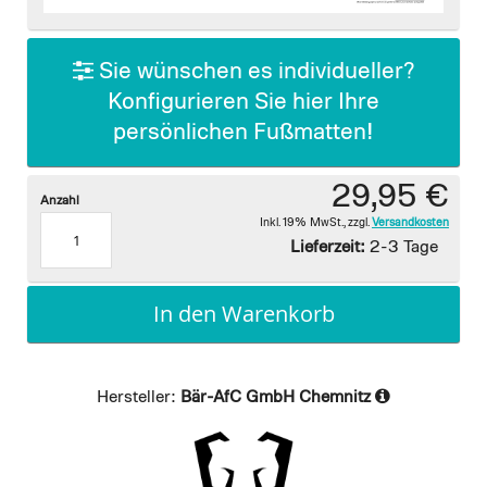
images
gallery
Sie wünschen es individueller?
Konfigurieren Sie hier Ihre
persönlichen Fußmatten!
29,95 €
Anzahl
Inkl. 19% MwSt.
,
zzgl.
Versandkosten
Lieferzeit:
2-3 Tage
In den Warenkorb
Hersteller:
Bär-AfC GmbH Chemnitz