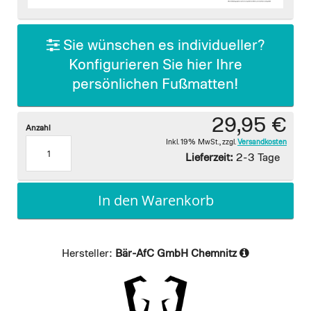
images
gallery
Sie wünschen es individueller?
Konfigurieren Sie hier Ihre
persönlichen Fußmatten!
29,95 €
Anzahl
Inkl. 19% MwSt.
,
zzgl.
Versandkosten
Lieferzeit:
2-3 Tage
In den Warenkorb
Hersteller:
Bär-AfC GmbH Chemnitz