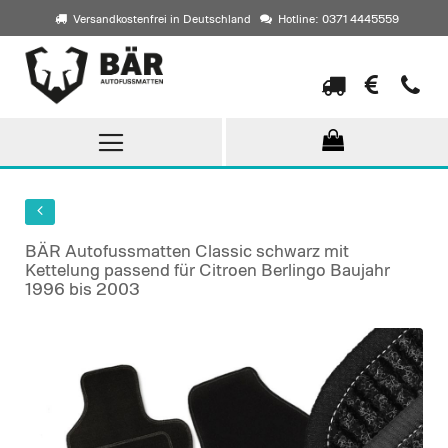
Versandkostenfrei in Deutschland
Hotline: 0371 4445559
Direkt
zum
Inhalt
BÄR Autofussmatten Classic schwarz mit
Kettelung passend für Citroen Berlingo Baujahr
1996 bis 2003
Skip
to
the
end
of
the