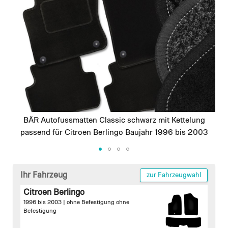
images
gallery
BÄR Autofussmatten Classic schwarz mit Kettelung
passend für Citroen Berlingo Baujahr 1996 bis 2003
Skip
to
Ihr Fahrzeug
zur Fahrzeugwahl
the
Citroen Berlingo
beginning
1996 bis 2003 |
ohne Befestigung
ohne
of
Befestigung
the