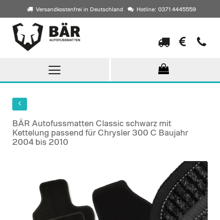
Versandkostenfrei in Deutschland
Hotline: 0371 4445559
Direkt
zum
Inhalt
BÄR Autofussmatten Classic schwarz mit
Kettelung passend für Chrysler 300 C Baujahr
2004 bis 2010
Skip
to
the
end
of
the