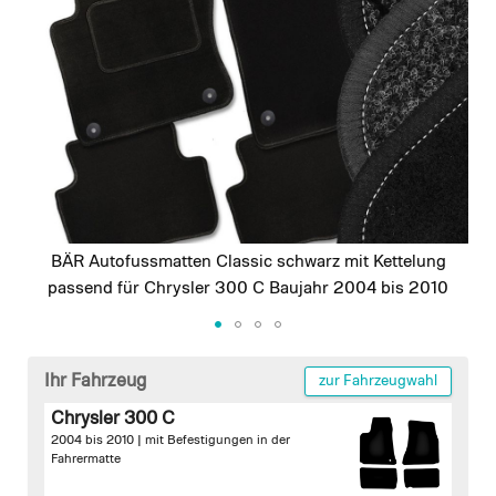
images
gallery
BÄR Autofussmatten Classic schwarz mit Kettelung
passend für Chrysler 300 C Baujahr 2004 bis 2010
Skip
to
Ihr Fahrzeug
zur Fahrzeugwahl
the
Chrysler 300 C
beginning
2004 bis 2010 |
mit Befestigungen in der
of
Fahrermatte
the