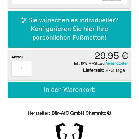
images
gallery
Sie wünschen es individueller?
Konfigurieren Sie hier Ihre
persönlichen Fußmatten!
29,95 €
Anzahl
Inkl. 19% MwSt.
,
zzgl.
Versandkosten
Lieferzeit:
2-3 Tage
In den Warenkorb
Hersteller:
Bär-AfC GmbH Chemnitz