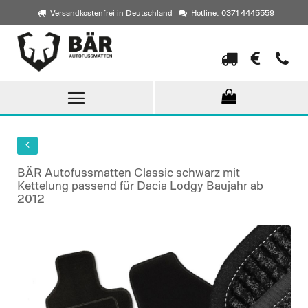
Versandkostenfrei in Deutschland
Hotline: 0371 4445559
Direkt
zum
Inhalt
BÄR Autofussmatten Classic schwarz mit
Kettelung passend für Dacia Lodgy Baujahr ab
2012
Skip
to
the
end
of
the