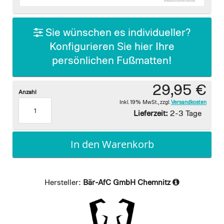
images
gallery
Sie wünschen es individueller?
Konfigurieren Sie hier Ihre
persönlichen Fußmatten!
29,95 €
Anzahl
Inkl. 19% MwSt.
,
zzgl.
Versandkosten
Lieferzeit:
2-3 Tage
In den Warenkorb
Hersteller:
Bär-AfC GmbH Chemnitz