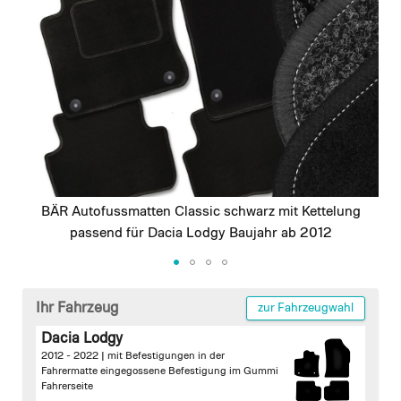
images
gallery
BÄR Autofussmatten Classic schwarz mit Kettelung
passend für Dacia Lodgy Baujahr ab 2012
Skip
to
Ihr Fahrzeug
zur Fahrzeugwahl
the
Dacia Lodgy
beginning
2012 - 2022 |
mit Befestigungen in der
of
Fahrermatte
eingegossene Befestigung im Gummi
the
Fahrerseite