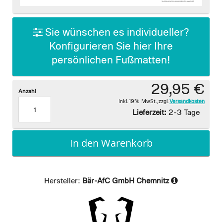
images
gallery
Sie wünschen es individueller?
Konfigurieren Sie hier Ihre
persönlichen Fußmatten!
29,95 €
Anzahl
Inkl. 19% MwSt.
,
zzgl.
Versandkosten
Lieferzeit:
2-3 Tage
In den Warenkorb
Hersteller:
Bär-AfC GmbH Chemnitz