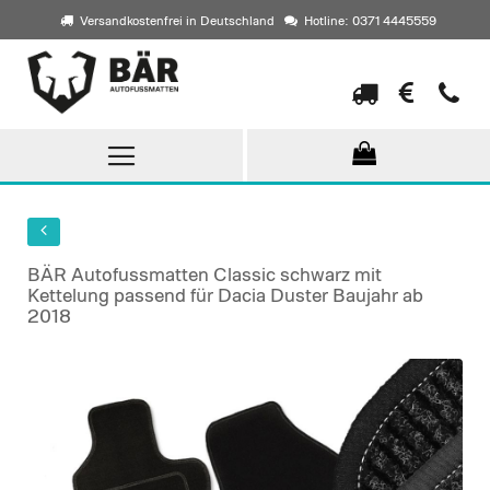
Versandkostenfrei in Deutschland
Hotline: 0371 4445559
Direkt
zum
Inhalt
BÄR Autofussmatten Classic schwarz mit
Kettelung passend für Dacia Duster Baujahr ab
2018
Skip
to
the
end
of
the