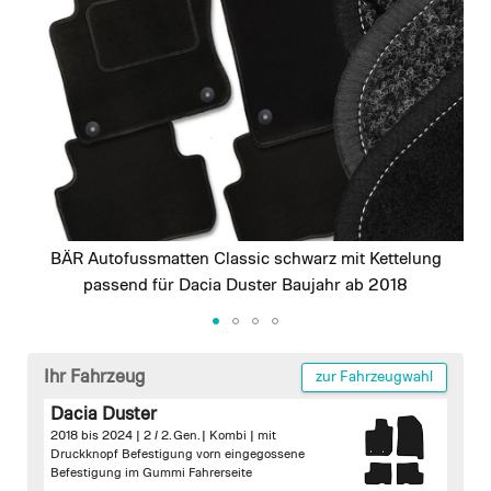
images
gallery
BÄR Autofussmatten Classic schwarz mit Kettelung
passend für Dacia Duster Baujahr ab 2018
Skip
to
Ihr Fahrzeug
zur Fahrzeugwahl
the
Dacia Duster
beginning
2018 bis 2024 | 2 / 2. Gen. | Kombi |
mit
of
Druckknopf Befestigung vorn
eingegossene
the
Befestigung im Gummi Fahrerseite