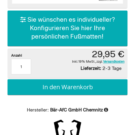
images
gallery
Sie wünschen es individueller?
Konfigurieren Sie hier Ihre
persönlichen Fußmatten!
29,95 €
Anzahl
Inkl. 19% MwSt.
,
zzgl.
Versandkosten
Lieferzeit:
2-3 Tage
In den Warenkorb
Hersteller:
Bär-AfC GmbH Chemnitz