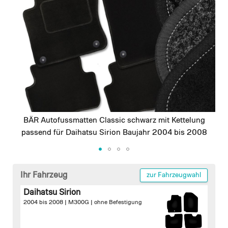
images
gallery
BÄR Autofussmatten Classic schwarz mit Kettelung
passend für Daihatsu Sirion Baujahr 2004 bis 2008
Skip
to
Ihr Fahrzeug
zur Fahrzeugwahl
the
Daihatsu Sirion
beginning
2004 bis 2008 | M300G |
ohne Befestigung
of
the