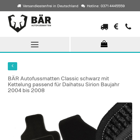
Versandkostenfrei in Deutschland
Hotline: 0371 4445559
Direkt
zum
Inhalt
BÄR Autofussmatten Classic schwarz mit
Kettelung passend für Daihatsu Sirion Baujahr
2004 bis 2008
Skip
to
the
end
of
the