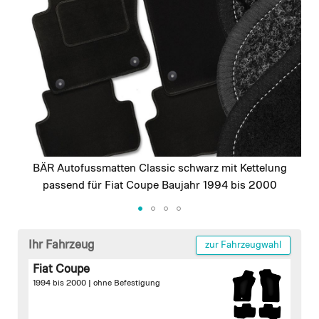
images
gallery
BÄR Autofussmatten Classic schwarz mit Kettelung
passend für Fiat Coupe Baujahr 1994 bis 2000
Skip
to
Ihr Fahrzeug
zur Fahrzeugwahl
the
Fiat Coupe
beginning
1994 bis 2000 |
ohne Befestigung
of
the