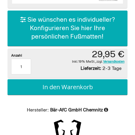
images
gallery
Sie wünschen es individueller?
Konfigurieren Sie hier Ihre
persönlichen Fußmatten!
29,95 €
Anzahl
Inkl. 19% MwSt.
,
zzgl.
Versandkosten
Lieferzeit:
2-3 Tage
In den Warenkorb
Hersteller:
Bär-AfC GmbH Chemnitz