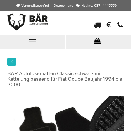
Versandkostenfrei in Deutschland
Hotline: 0371 4445559
Direkt
zum
Inhalt
BÄR Autofussmatten Classic schwarz mit
Kettelung passend für Fiat Coupe Baujahr 1994 bis
2000
Skip
to
the
end
of
the