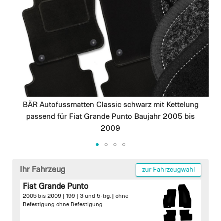
images
gallery
BÄR Autofussmatten Classic schwarz mit Kettelung
passend für Fiat Grande Punto Baujahr 2005 bis
2009
Skip
to
Ihr Fahrzeug
zur Fahrzeugwahl
the
Fiat Grande Punto
beginning
2005 bis 2009 | 199 | 3 und 5-trg. |
ohne
of
Befestigung
ohne Befestigung
the