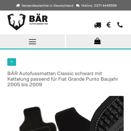
Versandkostenfrei in Deutschland
Hotline: 0371 4445559
Direkt
zum
Inhalt
BÄR Autofussmatten Classic schwarz mit
Kettelung passend für Fiat Grande Punto Baujahr
2005 bis 2009
Skip
to
the
end
of
the