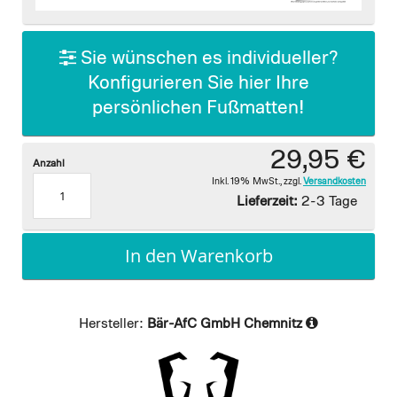
images
gallery
Sie wünschen es individueller?
Konfigurieren Sie hier Ihre
persönlichen Fußmatten!
29,95 €
Anzahl
Inkl. 19% MwSt.
,
zzgl.
Versandkosten
Lieferzeit:
2-3 Tage
In den Warenkorb
Hersteller:
Bär-AfC GmbH Chemnitz