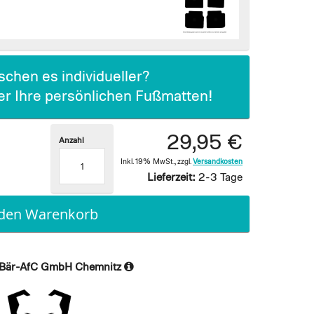
chen es individueller?
ier Ihre persönlichen Fußmatten!
29,95 €
Anzahl
Inkl. 19% MwSt.
,
zzgl.
Versandkosten
Lieferzeit:
2-3 Tage
 den Warenkorb
Bär-AfC GmbH Chemnitz