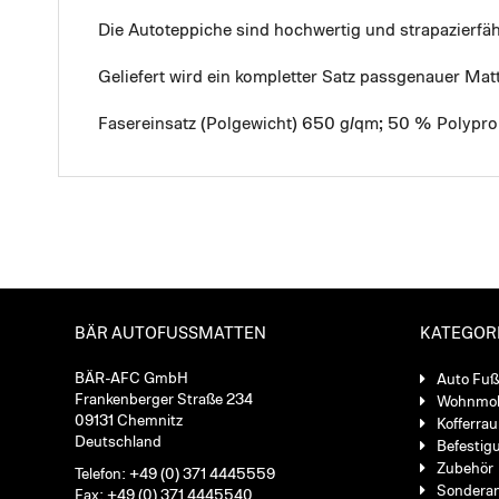
Die Autoteppiche sind hochwertig und strapazierf
Geliefert wird ein kompletter Satz passgenauer Mat
Fasereinsatz (Polgewicht) 650 g/qm; 50 % Polypro
BÄR AUTOFUSSMATTEN
KATEGOR
BÄR-AFC GmbH
Auto Fu
Frankenberger Straße 234
Wohnmob
09131 Chemnitz
Kofferra
Deutschland
Befestig
Zubehör
Telefon: +49 (0) 371 4445559
Sondera
Fax: +49 (0) 371 4445540