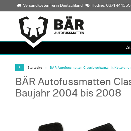
Versandkostenfrei in Deutschland
Hotline: 0371 44455
A
Startseite
BÄR Autofussmatten Classic schwarz mit Kettelung p
BÄR Autofussmatten Class
Baujahr 2004 bis 2008
Skip
to
the
end