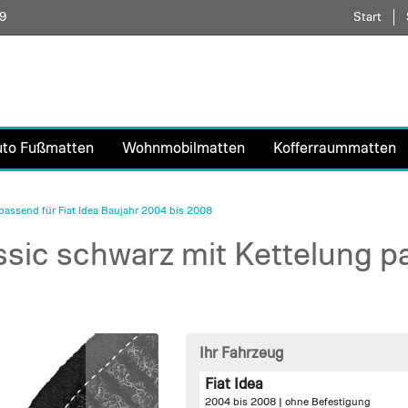
59
Direkt
Start
zum
Inhalt
uto Fußmatten
Wohnmobilmatten
Kofferraummatten
assend für Fiat Idea Baujahr 2004 bis 2008
ic schwarz mit Kettelung pa
Ihr Fahrzeug
Fiat Idea
2004 bis 2008 |
ohne Befestigung