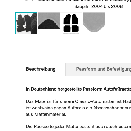
Baujahr 2004 bis 2008
Skip
to
the
beginning
of
Beschreibung
Passform und Befestigun
the
images
gallery
In Deutschland hergestellte Passform Autofußmatt
Das Material für unsere Classic-Automatten ist Nad
ist wahlweise gegen Aufpreis ein Absatzschoner aus
aus Mattenmaterial.
Die Rückseite jeder Matte besteht aus rutschfest