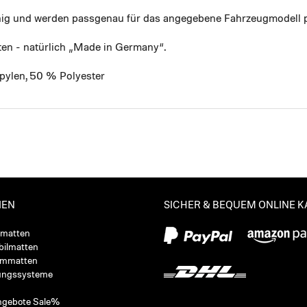
ähig und werden passgenau für das angegebene Fahrzeugmodell p
ten - natürlich „Made in Germany“.
pylen, 50 % Polyester
IEN
SICHER & BEQUEM ONLINE 
ßmatten
ilmatten
ummatten
ungssysteme
ngebote Sale%