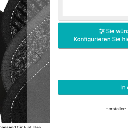
Sie wüns
Konfigurieren Sie h
In
Hersteller:
assend für Fiat Idea