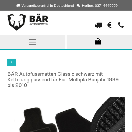
Versandkostenfrei in Deutschland
Hotline: 0371 4445559
Direkt
zum
Inhalt
BÄR Autofussmatten Classic schwarz mit
Kettelung passend für Fiat Multipla Baujahr 1999
bis 2010
Skip
to
the
end
of
the