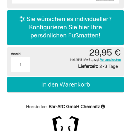
images
gallery
Sie wünschen es individueller?
Konfigurieren Sie hier Ihre
persönlichen Fußmatten!
29,95 €
Anzahl
Inkl. 19% MwSt.
,
zzgl.
Versandkosten
Lieferzeit:
2-3 Tage
In den Warenkorb
Hersteller:
Bär-AfC GmbH Chemnitz