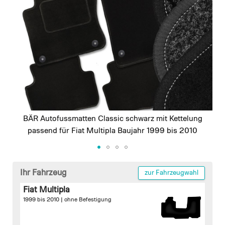
images
gallery
BÄR Autofussmatten Classic schwarz mit Kettelung
passend für Fiat Multipla Baujahr 1999 bis 2010
Skip
to
Ihr Fahrzeug
zur Fahrzeugwahl
the
Fiat Multipla
beginning
1999 bis 2010 |
ohne Befestigung
of
the