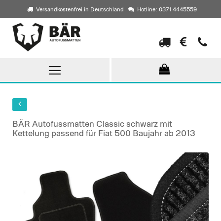
Versandkostenfrei in Deutschland
Hotline: 0371 4445559
Direkt
zum
Inhalt
BÄR Autofussmatten Classic schwarz mit
Kettelung passend für Fiat 500 Baujahr ab 2013
Skip
to
the
end
of
the