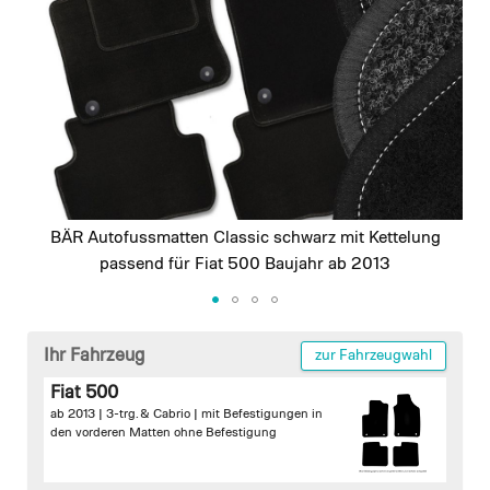
images
gallery
BÄR Autofussmatten Classic schwarz mit Kettelung
passend für Fiat 500 Baujahr ab 2013
Skip
to
Ihr Fahrzeug
zur Fahrzeugwahl
the
Fiat 500
beginning
ab 2013 | 3-trg. & Cabrio |
mit Befestigungen in
of
den vorderen Matten
ohne Befestigung
the
images