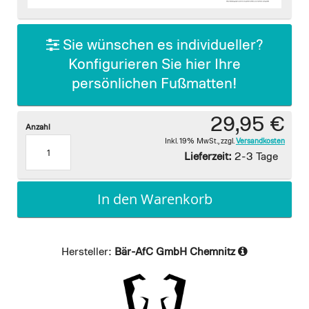
images
gallery
Sie wünschen es individueller?
Konfigurieren Sie hier Ihre
persönlichen Fußmatten!
29,95 €
Anzahl
Inkl. 19% MwSt.
,
zzgl.
Versandkosten
Lieferzeit:
2-3 Tage
In den Warenkorb
Hersteller:
Bär-AfC GmbH Chemnitz