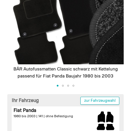
images
gallery
BÄR Autofussmatten Classic schwarz mit Kettelung
passend für Fiat Panda Baujahr 1980 bis 2003
Skip
to
Ihr Fahrzeug
zur Fahrzeugwahl
the
Fiat Panda
beginning
1980 bis 2003 | 141 |
ohne Befestigung
of
the