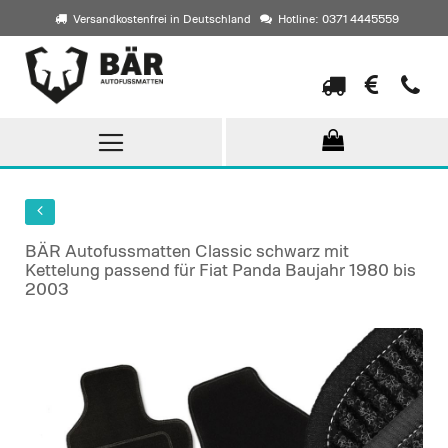
Versandkostenfrei in Deutschland
Hotline: 0371 4445559
Direkt
zum
Inhalt
BÄR Autofussmatten Classic schwarz mit
Kettelung passend für Fiat Panda Baujahr 1980 bis
2003
Skip
to
the
end
of
the