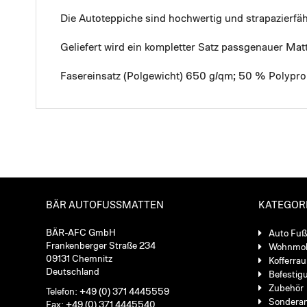
Die Autoteppiche sind hochwertig und strapazierf
Geliefert wird ein kompletter Satz passgenauer Mat
Fasereinsatz (Polgewicht) 650 g/qm; 50 % Polypro
BÄR AUTOFUSSMATTEN
KATEGOR
BÄR-AFC GmbH
Auto Fu
Frankenberger Straße 234
Wohnmob
09131 Chemnitz
Kofferra
Deutschland
Befestig
Zubehör
Telefon: +49 (0) 371 4445559
Sondera
Fax: +49 (0) 371 4445540