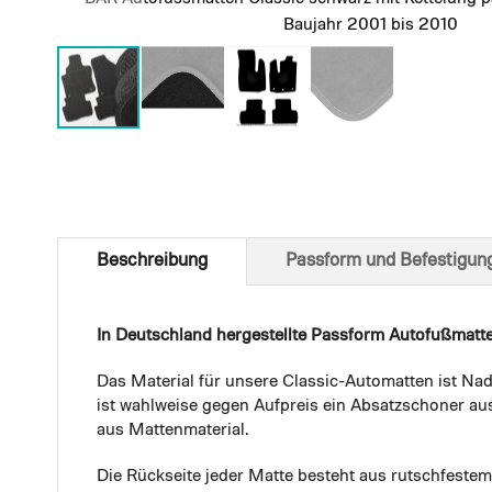
Baujahr 2001 bis 2010
Skip
to
the
beginning
of
Beschreibung
Passform und Befestigun
the
images
gallery
In Deutschland hergestellte Passform Autofußmatt
Das Material für unsere Classic-Automatten ist Nad
ist wahlweise gegen Aufpreis ein Absatzschoner aus
aus Mattenmaterial.
Die Rückseite jeder Matte besteht aus rutschfest