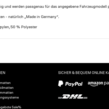
ähig und werden passgenau für das angegebene Fahrzeugmodell p
ten - natürlich „Made in Germany“.
pylen, 50 % Polyester
IEN
SICHER & BEQUEM ONLINE 
ßmatten
ilmatten
ummatten
ungssysteme
ngebote Sale%