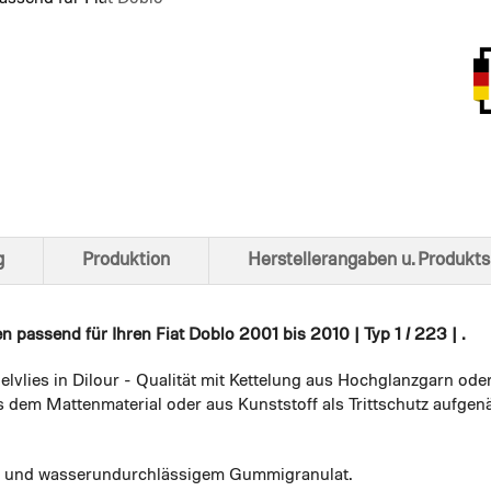
Ansich
g
Produktion
Herstellerangaben u. Produkts
en
passend für Ihren Fiat Doblo 2001 bis 2010 | Typ 1 / 223 | .
elvlies in Dilour - Qualität mit Kettelung aus Hochglanzgarn ode
 dem Mattenmaterial oder aus Kunststoff als Trittschutz aufgenä
em und wasserundurchlässigem Gummigranulat.