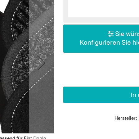
Sie wüns
Konfigurieren Sie h
In
Hersteller:
assend für Fiat Doblo