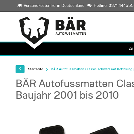
Versandkostenfrei in Deutschland
Hotline: 0371 44455
A
Startseite
BÄR Autofussmatten Classic schwarz mit Kettelung p
BÄR Autofussmatten Class
Baujahr 2001 bis 2010
Skip
to
the
end