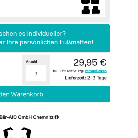
chen es individueller?
ier Ihre persönlichen Fußmatten!
29,95 €
Anzahl
Inkl. 19% MwSt.
,
zzgl.
Versandkosten
Lieferzeit:
2-3 Tage
 den Warenkorb
Bär-AfC GmbH Chemnitz