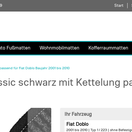
59
Direkt
Start
zum
Inhalt
uto Fußmatten
Wohnmobilmatten
Kofferraummatten
assend für Fiat Doblo Baujahr 2001 bis 2010
ic schwarz mit Kettelung pa
Ihr Fahrzeug
Fiat Doblo
2001 bis 2010 | Typ 1 / 223 |
ohne Befesti