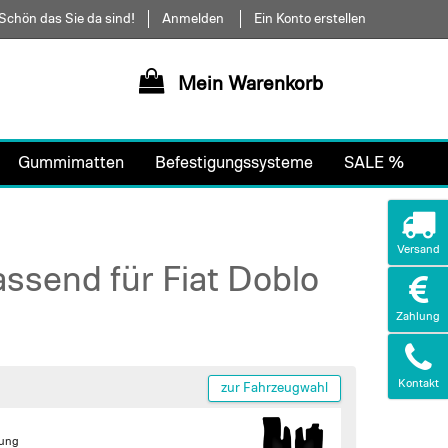
Schön das Sie da sind!
Anmelden
Ein Konto erstellen
Mein Warenkorb
Gummimatten
Befestigungssysteme
SALE %
Versand
ssend für Fiat Doblo
Zahlung
Kontakt
zur Fahrzeugwahl
gung