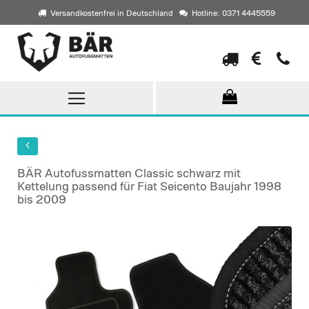
Versandkostenfrei in Deutschland
Hotline: 0371 4445559
Direkt
zum
Inhalt
BÄR Autofussmatten Classic schwarz mit
Kettelung passend für Fiat Seicento Baujahr 1998
bis 2009
Skip
to
the
end
of
the