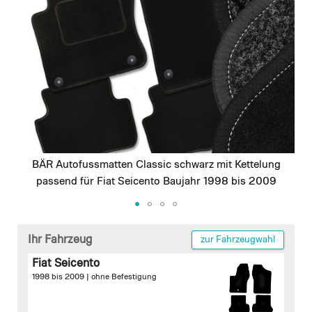
images
gallery
BÄR Autofussmatten Classic schwarz mit Kettelung
passend für Fiat Seicento Baujahr 1998 bis 2009
Skip
to
Ihr Fahrzeug
zur Fahrzeugwahl
the
Fiat Seicento
beginning
1998 bis 2009 |
ohne Befestigung
of
the