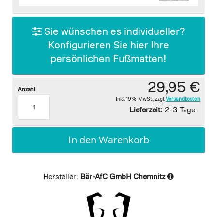
images
gallery
Sie wünschen es individueller?
Konfigurieren Sie hier Ihre
persönlichen Fußmatten!
29,95 €
Anzahl
Inkl. 19% MwSt.
,
zzgl.
Versandkosten
Lieferzeit:
2-3 Tage
In den Warenkorb
Hersteller:
Bär-AfC GmbH Chemnitz