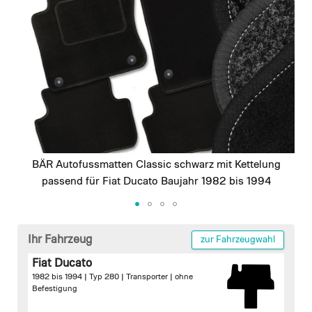
images
gallery
BÄR Autofussmatten Classic schwarz mit Kettelung
passend für Fiat Ducato Baujahr 1982 bis 1994
Skip
to
Ihr Fahrzeug
zur Fahrzeugwahl
the
Fiat Ducato
beginning
1982 bis 1994 | Typ 280 | Transporter |
ohne
of
Befestigung
the