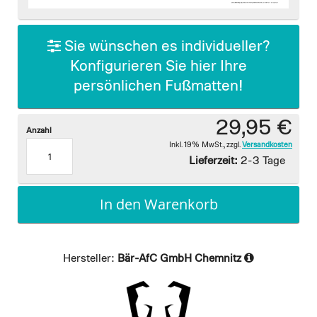
images
gallery
Sie wünschen es individueller?
Konfigurieren Sie hier Ihre
persönlichen Fußmatten!
29,95 €
Anzahl
Inkl. 19% MwSt.
,
zzgl.
Versandkosten
Lieferzeit:
2-3 Tage
In den Warenkorb
Hersteller:
Bär-AfC GmbH Chemnitz