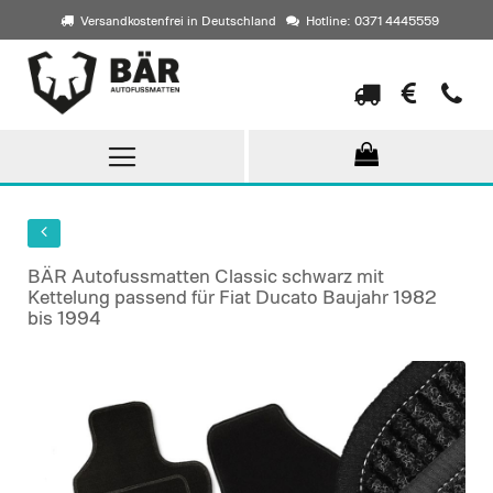
Versandkostenfrei in Deutschland
Hotline: 0371 4445559
Direkt
zum
Inhalt
BÄR Autofussmatten Classic schwarz mit
Kettelung passend für Fiat Ducato Baujahr 1982
bis 1994
Skip
to
the
end
of
the