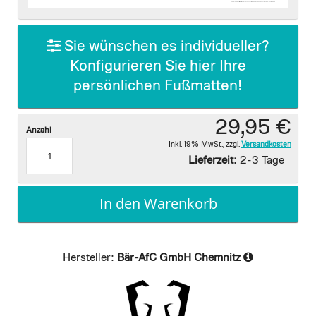
images
gallery
Sie wünschen es individueller?
Konfigurieren Sie hier Ihre
persönlichen Fußmatten!
29,95 €
Anzahl
Inkl. 19% MwSt.
,
zzgl.
Versandkosten
Lieferzeit:
2-3 Tage
In den Warenkorb
Hersteller:
Bär-AfC GmbH Chemnitz