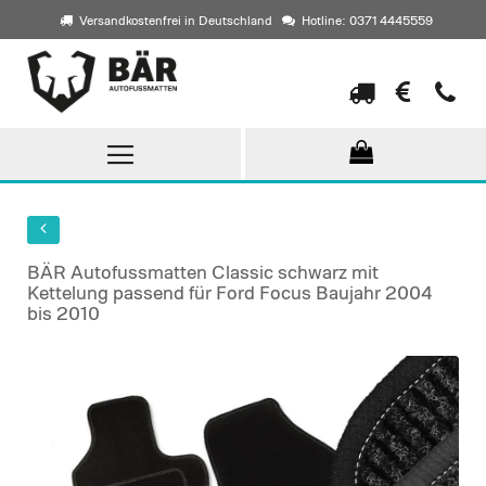
Versandkostenfrei in Deutschland
Hotline: 0371 4445559
Direkt
zum
Inhalt
BÄR Autofussmatten Classic schwarz mit
Kettelung passend für Ford Focus Baujahr 2004
bis 2010
Skip
to
the
end
of
the