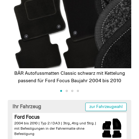
images
gallery
BÄR Autofussmatten Classic schwarz mit Kettelung
passend für Ford Focus Baujahr 2004 bis 2010
Skip
to
Ihr Fahrzeug
zur Fahrzeugwahl
the
Ford Focus
beginning
2004 bis 2010 | Typ 2 / DA3 | 3trg., 4trg und 5trg. |
of
mit Befestigungen in der Fahrermatte
ohne
the
Befestigung