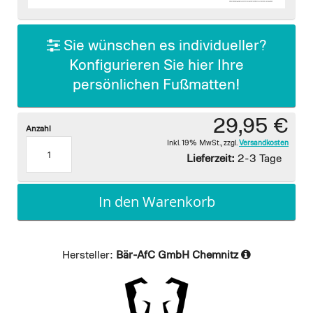
images
gallery
Sie wünschen es individueller?
Konfigurieren Sie hier Ihre
persönlichen Fußmatten!
29,95 €
Anzahl
Inkl. 19% MwSt.
,
zzgl.
Versandkosten
Lieferzeit:
2-3 Tage
In den Warenkorb
Hersteller:
Bär-AfC GmbH Chemnitz