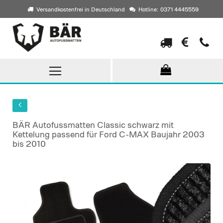
Versandkostenfrei in Deutschland
Hotline: 0371 4445559
Direkt
zum
Inhalt
BÄR Autofussmatten Classic schwarz mit
Kettelung passend für Ford C-MAX Baujahr 2003
bis 2010
Skip
to
the
end
of
the