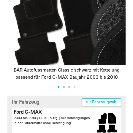
images
gallery
BÄR Autofussmatten Classic schwarz mit Kettelung
passend für Ford C-MAX Baujahr 2003 bis 2010
Skip
to
Ihr Fahrzeug
zur Fahrzeugwahl
the
Ford C-MAX
beginning
2003 bis 2010 | C214 | 5-trg. |
mit Befestigungen
of
in der Fahrermatte
ohne Befestigung
the