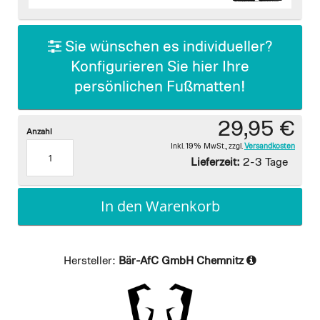
images
gallery
Sie wünschen es individueller?
Konfigurieren Sie hier Ihre
persönlichen Fußmatten!
29,95 €
Anzahl
Inkl. 19% MwSt.
,
zzgl.
Versandkosten
Lieferzeit:
2-3 Tage
In den Warenkorb
Hersteller:
Bär-AfC GmbH Chemnitz