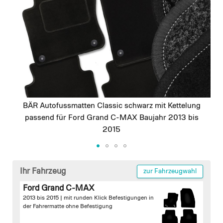
images
gallery
BÄR Autofussmatten Classic schwarz mit Kettelung
passend für Ford Grand C-MAX Baujahr 2013 bis
2015
Skip
to
Ihr Fahrzeug
zur Fahrzeugwahl
the
Ford Grand C-MAX
beginning
2013 bis 2015 |
mit runden Klick Befestigungen in
of
der Fahrermatte
ohne Befestigung
the