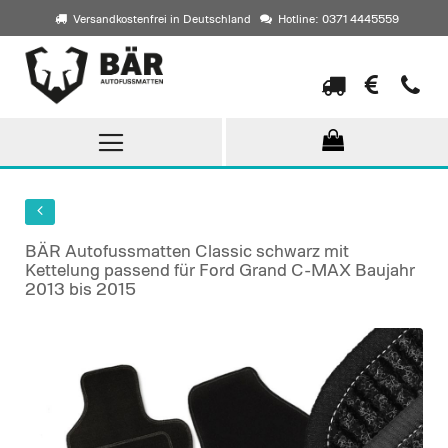
Versandkostenfrei in Deutschland
Hotline: 0371 4445559
Direkt
zum
Inhalt
BÄR Autofussmatten Classic schwarz mit
Kettelung passend für Ford Grand C-MAX Baujahr
2013 bis 2015
Skip
to
the
end
of
the