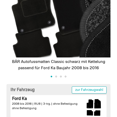
images
gallery
BÄR Autofussmatten Classic schwarz mit Kettelung
passend für Ford Ka Baujahr 2008 bis 2016
Skip
to
Ihr Fahrzeug
zur Fahrzeugwahl
the
Ford Ka
beginning
2008 bis 2016 | RU8 | 3-trg. |
ohne Befestigung
of
ohne Befestigung
the