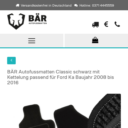
Versandkostenfrei in Deutschland
Hotline: 0371 4445559
Direkt
zum
Inhalt
BÄR Autofussmatten Classic schwarz mit
Kettelung passend für Ford Ka Baujahr 2008 bis
2016
Skip
to
the
end
of
the