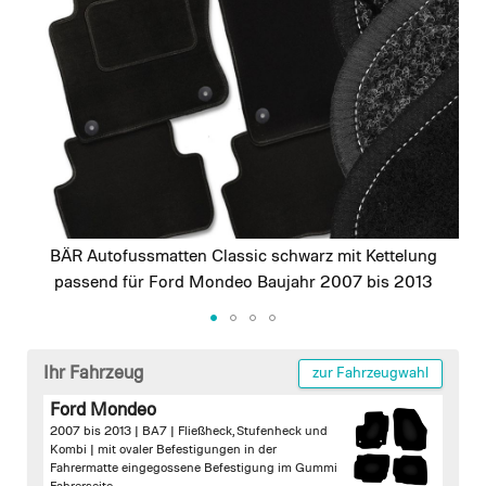
images
gallery
BÄR Autofussmatten Classic schwarz mit Kettelung
passend für Ford Mondeo Baujahr 2007 bis 2013
Skip
to
Ihr Fahrzeug
zur Fahrzeugwahl
the
Ford Mondeo
beginning
2007 bis 2013 | BA7 | Fließheck, Stufenheck und
of
Kombi |
mit ovaler Befestigungen in der
the
Fahrermatte
eingegossene Befestigung im Gummi