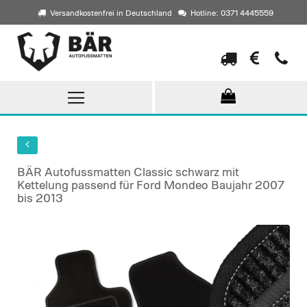
Versandkostenfrei in Deutschland
Hotline: 0371 4445559
Direkt
zum
Inhalt
BÄR Autofussmatten Classic schwarz mit
Kettelung passend für Ford Mondeo Baujahr 2007
bis 2013
Skip
to
the
end
of
the