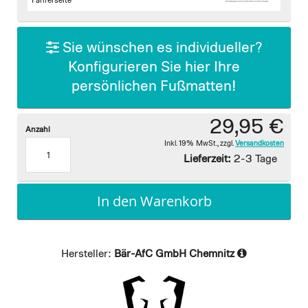
images
Fahrerseite
gallery
Sie wünschen es individueller?
Konfigurieren Sie hier Ihre
persönlichen Fußmatten!
29,95 €
Anzahl
Inkl. 19% MwSt.
,
zzgl.
Versandkosten
Lieferzeit:
2-3 Tage
In den Warenkorb
Hersteller:
Bär-AfC GmbH Chemnitz