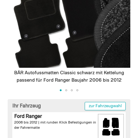
images
gallery
BÄR Autofussmatten Classic schwarz mit Kettelung
passend für Ford Ranger Baujahr 2006 bis 2012
Skip
to
Ihr Fahrzeug
zur Fahrzeugwahl
the
Ford Ranger
beginning
2006 bis 2012 |
mit runden Klick Befestigungen in
of
der Fahrermatte
the