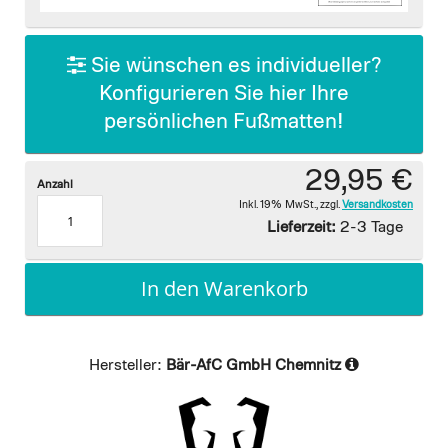
images
gallery
Sie wünschen es individueller?
Konfigurieren Sie hier Ihre
persönlichen Fußmatten!
29,95 €
Anzahl
Inkl. 19% MwSt.
,
zzgl.
Versandkosten
Lieferzeit:
2-3 Tage
In den Warenkorb
Hersteller:
Bär-AfC GmbH Chemnitz