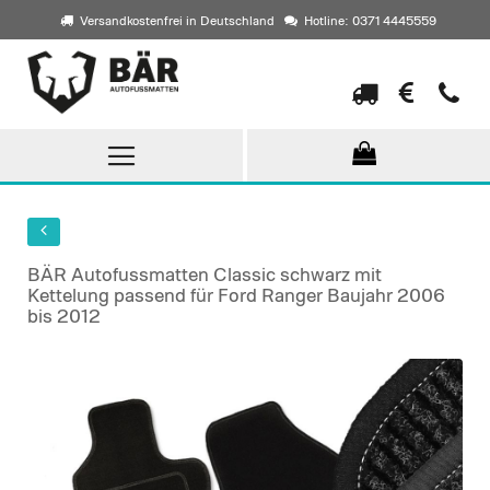
Versandkostenfrei in Deutschland
Hotline: 0371 4445559
Direkt
zum
Inhalt
BÄR Autofussmatten Classic schwarz mit
Kettelung passend für Ford Ranger Baujahr 2006
bis 2012
Skip
to
the
end
of
the