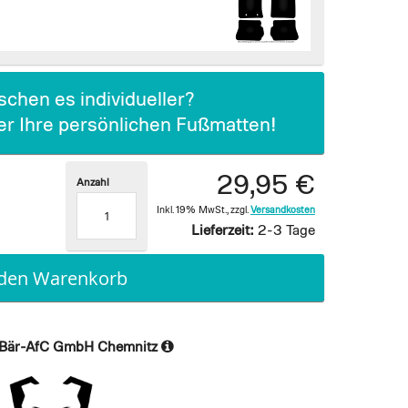
chen es individueller?
ier Ihre persönlichen Fußmatten!
29,95 €
Anzahl
Inkl. 19% MwSt.
,
zzgl.
Versandkosten
Lieferzeit:
2-3 Tage
 den Warenkorb
Bär-AfC GmbH Chemnitz