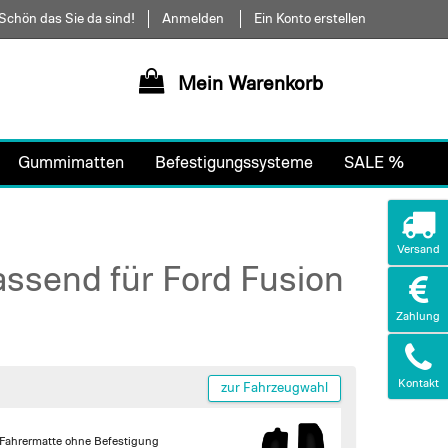
Schön das Sie da sind!
Anmelden
Ein Konto erstellen
Mein Warenkorb
Gummimatten
Befestigungssysteme
SALE %
Versand
ssend für Ford Fusion
Zahlung
Kontakt
zur Fahrzeugwahl
 Fahrermatte
ohne Befestigung