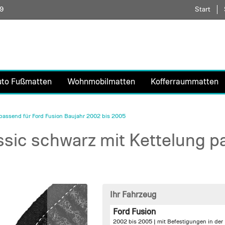
59
Direkt
Start
zum
Inhalt
uto Fußmatten
Wohnmobilmatten
Kofferraummatten
passend für Ford Fusion Baujahr 2002 bis 2005
ic schwarz mit Kettelung pa
Ihr Fahrzeug
Ford Fusion
2002 bis 2005 |
mit Befestigungen in der