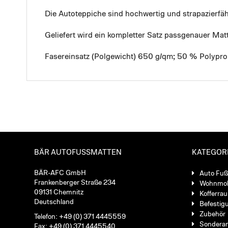
Die Autoteppiche sind hochwertig und strapazierf
Geliefert wird ein kompletter Satz passgenauer Mat
Fasereinsatz (Polgewicht) 650 g/qm; 50 % Polypro
BÄR AUTOFUSSMATTEN
KATEGOR
BÄR-AFC GmbH
Auto Fu
Frankenberger Straße 234
Wohnmob
09131 Chemnitz
Kofferra
Deutschland
Befestig
Zubehör
Telefon: +49 (0) 371 4445559
Sondera
Fax: +49 (0) 371 4445540