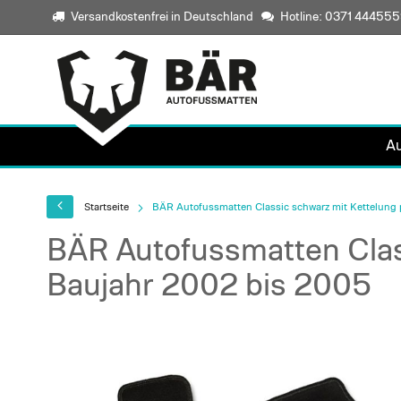
Versandkostenfrei in Deutschland
Hotline: 0371 44455
A
Startseite
BÄR Autofussmatten Classic schwarz mit Kettelung 
BÄR Autofussmatten Class
Baujahr 2002 bis 2005
Skip
to
the
end