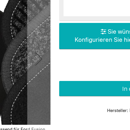
Sie wüns
Konfigurieren Sie h
In
Hersteller:
assend für Ford Fusion