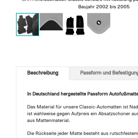
Baujahr 2002 bis 2005
Skip
to
the
beginning
of
Beschreibung
Passform und Befestigun
the
images
gallery
In Deutschland hergestellte Passform Autofußmatt
Das Material für unsere Classic-Automatten ist Nad
ist wahlweise gegen Aufpreis ein Absatzschoner aus
aus Mattenmaterial.
Die Rückseite jeder Matte besteht aus rutschfest