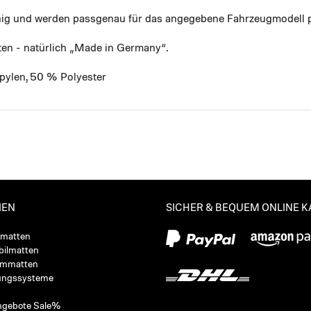
ähig und werden passgenau für das angegebene Fahrzeugmodell p
ten - natürlich „Made in Germany“.
pylen, 50 % Polyester
IEN
SICHER & BEQUEM ONLINE 
ßmatten
ilmatten
ummatten
ungssysteme
ngebote Sale%