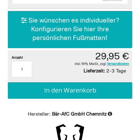
images
gallery
Sie wünschen es individueller?
Konfigurieren Sie hier Ihre
persönlichen Fußmatten!
29,95 €
Anzahl
Inkl. 19% MwSt.
,
zzgl.
Versandkosten
Lieferzeit:
2-3 Tage
In den Warenkorb
Hersteller:
Bär-AfC GmbH Chemnitz