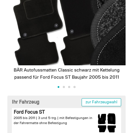
images
gallery
BÄR Autofussmatten Classic schwarz mit Kettelung
passend für Ford Focus ST Baujahr 2005 bis 2011
Skip
to
Ihr Fahrzeug
zur Fahrzeugwahl
the
Ford Focus ST
beginning
2005 bis 2011 | 3 und 5-trg. |
mit Befestigungen in
of
der Fahrermatte
ohne Befestigung
the