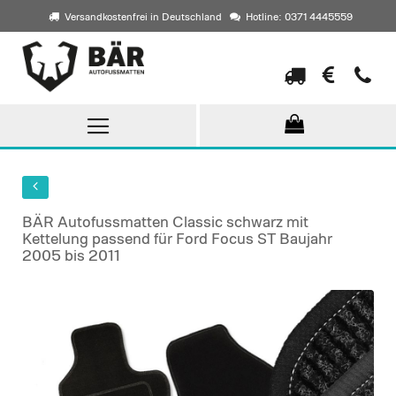
Versandkostenfrei in Deutschland
Hotline: 0371 4445559
Direkt
zum
Inhalt
BÄR Autofussmatten Classic schwarz mit
Kettelung passend für Ford Focus ST Baujahr
2005 bis 2011
Skip
to
the
end
of
the