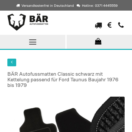
Versandkostenfrei in Deutschland
Hotline: 0371 4445559
Direkt
zum
Inhalt
BÄR Autofussmatten Classic schwarz mit
Kettelung passend für Ford Taunus Baujahr 1976
bis 1979
Skip
to
the
end
of
the