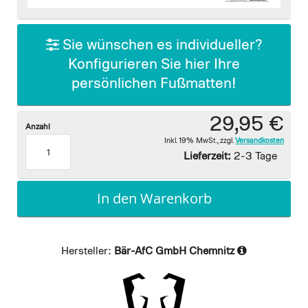
images
gallery
Sie wünschen es individueller?
Konfigurieren Sie hier Ihre
persönlichen Fußmatten!
29,95 €
Anzahl
Inkl. 19% MwSt.
,
zzgl.
Versandkosten
Lieferzeit:
2-3 Tage
In den Warenkorb
Hersteller:
Bär-AfC GmbH Chemnitz