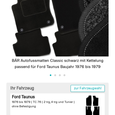
images
gallery
BÄR Autofussmatten Classic schwarz mit Kettelung
passend für Ford Taunus Baujahr 1976 bis 1979
Skip
to
Ihr Fahrzeug
zur Fahrzeugwahl
the
Ford Taunus
beginning
1976 bis 1979 | TC 76 | 2 trg, 4 trg und Tunier |
of
ohne Befestigung
the