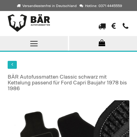
Versandkostenfrei in Deutschland
Hotline: 0371 4445559
Direkt
zum
Inhalt
BÄR Autofussmatten Classic schwarz mit
Kettelung passend für Ford Capri Baujahr 1978 bis
1986
Skip
to
the
end
of
the