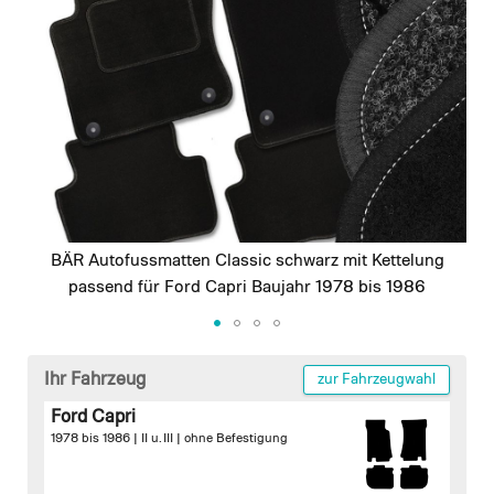
images
gallery
BÄR Autofussmatten Classic schwarz mit Kettelung
passend für Ford Capri Baujahr 1978 bis 1986
Skip
to
Ihr Fahrzeug
zur Fahrzeugwahl
the
Ford Capri
beginning
1978 bis 1986 | II u. III |
ohne Befestigung
of
the