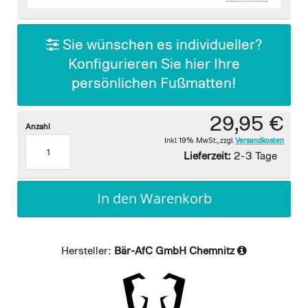
images
gallery
Sie wünschen es individueller?
Konfigurieren Sie hier Ihre
persönlichen Fußmatten!
29,95 €
Anzahl
Inkl. 19% MwSt.
,
zzgl.
Versandkosten
Lieferzeit:
2-3 Tage
In den Warenkorb
Hersteller:
Bär-AfC GmbH Chemnitz