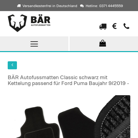
Versandkostenfrei in Deutschland
Hotline: 0371 4445559
Direkt
zum
Inhalt
BÄR Autofussmatten Classic schwarz mit
Kettelung passend für Ford Puma Baujahr 9/2019 -
Skip
to
the
end
of
the