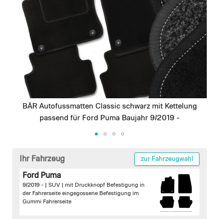
images
gallery
BÄR Autofussmatten Classic schwarz mit Kettelung
passend für Ford Puma Baujahr 9/2019 -
Skip
to
Ihr Fahrzeug
zur Fahrzeugwahl
the
Ford Puma
beginning
9/2019 - | SUV |
mit Druckknopf Befestigung in
of
der Fahrerseite
eingegossene Befestigung im
the
Gummi Fahrerseite
images