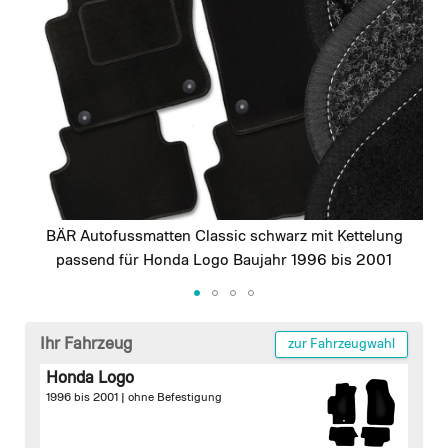
images
gallery
BÄR Autofussmatten Classic schwarz mit Kettelung
passend für Honda Logo Baujahr 1996 bis 2001
Skip
to
Ihr Fahrzeug
zur Fahrzeugwahl
the
Honda Logo
beginning
1996 bis 2001 |
ohne Befestigung
of
the