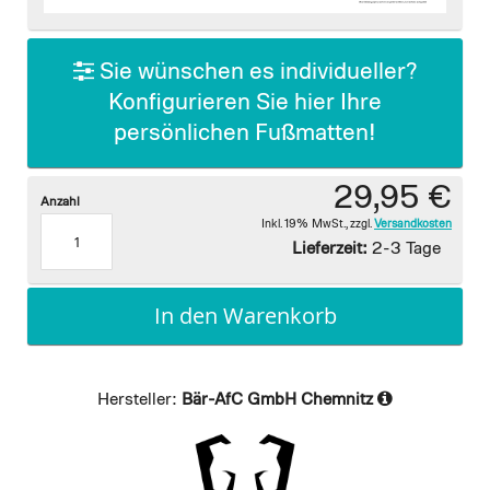
images
gallery
Sie wünschen es individueller?
Konfigurieren Sie hier Ihre
persönlichen Fußmatten!
29,95 €
Anzahl
Inkl. 19% MwSt.
,
zzgl.
Versandkosten
Lieferzeit:
2-3 Tage
In den Warenkorb
Hersteller:
Bär-AfC GmbH Chemnitz