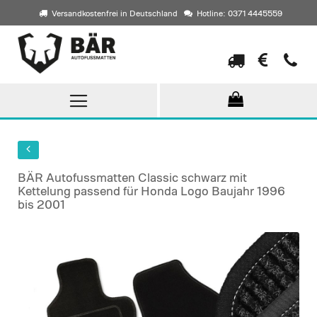
Versandkostenfrei in Deutschland
Hotline: 0371 4445559
Direkt
zum
Inhalt
BÄR Autofussmatten Classic schwarz mit
Kettelung passend für Honda Logo Baujahr 1996
bis 2001
Skip
to
the
end
of
the