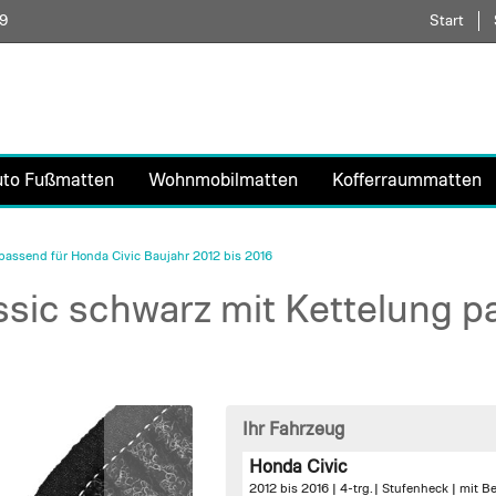
59
Direkt
Start
zum
Inhalt
uto Fußmatten
Wohnmobilmatten
Kofferraummatten
passend für Honda Civic Baujahr 2012 bis 2016
sic schwarz mit Kettelung p
Ihr Fahrzeug
Honda Civic
2012 bis 2016 | 4-trg. | Stufenheck |
mit B