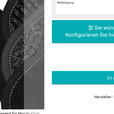
Befestigung
Sie wüns
Konfigurieren Sie h
In
Hersteller:
assend für Honda Civic