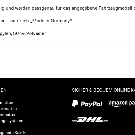
ähig und werden passgenau für das angegebene Fahrzeugmodell p
ten - natürlich „Made in Germany“.
pylen, 50 % Polyester
IEN
SICHER & BEQUEM ONLINE 
ßmatten
ilmatten
ummatten
ungssysteme
ngebote Sale%