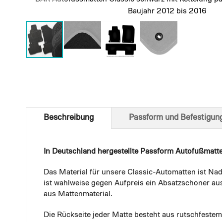
Baujahr 2012 bis 2016
Skip
to
the
beginning
of
Beschreibung
Passform und Befestigun
the
images
gallery
In Deutschland hergestellte Passform Autofußmatt
Das Material für unsere Classic-Automatten ist Nad
ist wahlweise gegen Aufpreis ein Absatzschoner aus
aus Mattenmaterial.
Die Rückseite jeder Matte besteht aus rutschfest