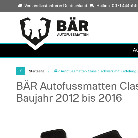
Versandkostenfrei in Deutschland
Hotline: 0371 44455
A
Startseite
BÄR Autofussmatten Classic schwarz mit Kettelung 
BÄR Autofussmatten Clas
Baujahr 2012 bis 2016
Skip
to
the
end