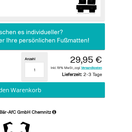
chen es individueller?
ier Ihre persönlichen Fußmatten!
29,95 €
Anzahl
Inkl. 19% MwSt.
,
zzgl.
Versandkosten
Lieferzeit:
2-3 Tage
 den Warenkorb
Bär-AfC GmbH Chemnitz