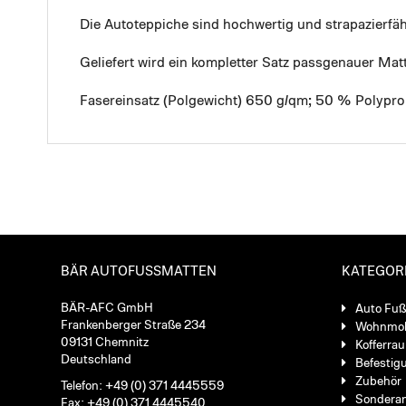
Die Autoteppiche sind hochwertig und strapazierf
Geliefert wird ein kompletter Satz passgenauer Mat
Fasereinsatz (Polgewicht) 650 g/qm; 50 % Polypro
BÄR AUTOFUSSMATTEN
KATEGOR
BÄR-AFC GmbH
Auto Fu
Frankenberger Straße 234
Wohnmob
09131 Chemnitz
Kofferra
Deutschland
Befestig
Zubehör
Telefon: +49 (0) 371 4445559
Sondera
Fax: +49 (0) 371 4445540