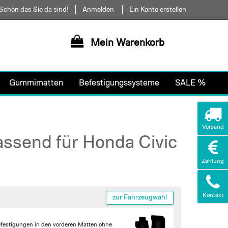
Schön das Sie da sind!
Anmelden
Ein Konto erstellen
Mein Warenkorb
Gummimatten
Befestigungssysteme
SALE %
Versand
assend für Honda Civic
Zahlung
Kontakt
zur Fahrzeugwahl
efestigungen in den vorderen Matten
ohne