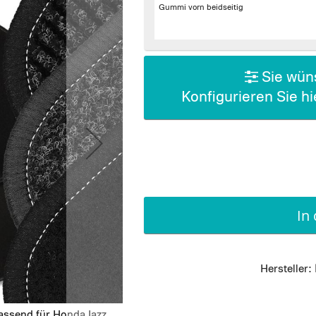
Gummi vorn beidseitig
Sie wüns
Konfigurieren Sie h
In
Hersteller:
assend für Honda Jazz