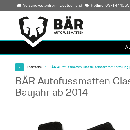
Versandkostenfrei in Deutschland
Hotline: 0371 44455
A
Startseite
BÄR Autofussmatten Classic schwarz mit Kettelung 
BÄR Autofussmatten Clas
Baujahr ab 2014
Skip
to
the
end