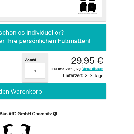
chen es individueller?
ier Ihre persönlichen Fußmatten!
29,95 €
Anzahl
Inkl. 19% MwSt.
,
zzgl.
Versandkosten
Lieferzeit:
2-3 Tage
 den Warenkorb
Bär-AfC GmbH Chemnitz