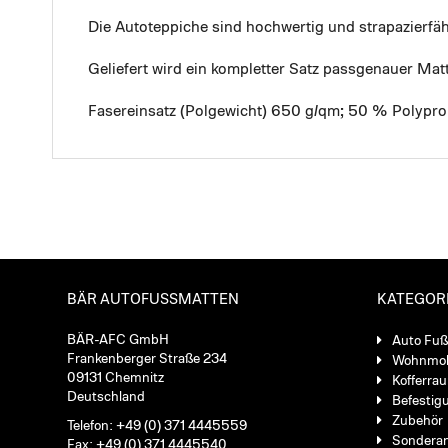
Die Autoteppiche sind hochwertig und strapazierf
Geliefert wird ein kompletter Satz passgenauer Mat
Fasereinsatz (Polgewicht) 650 g/qm; 50 % Polypro
BÄR AUTOFUSSMATTEN
KATEGOR
BÄR-AFC GmbH
Auto Fu
Frankenberger Straße 234
Wohnmob
09131 Chemnitz
Kofferra
Deutschland
Befestig
Zubehör
Telefon: +49 (0) 371 4445559
Sondera
Fax: +49 (0) 371 4445540