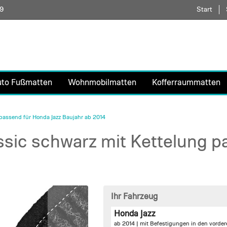
59
Direkt
Start
zum
Inhalt
uto Fußmatten
Wohnmobilmatten
Kofferraummatten
passend für Honda Jazz Baujahr ab 2014
sic schwarz mit Kettelung p
Ihr Fahrzeug
Honda Jazz
ab 2014 |
mit Befestigungen in den vorde