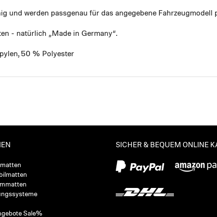
ähig und werden passgenau für das angegebene Fahrzeugmodell p
ten - natürlich „Made in Germany“.
pylen, 50 % Polyester
IEN
SICHER & BEQUEM ONLINE 
ßmatten
ilmatten
ummatten
ungssysteme
ngebote Sale%