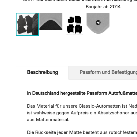
Baujahr ab 2014
Skip
to
the
beginning
of
Beschreibung
Passform und Befestigun
the
images
gallery
In Deutschland hergestellte Passform Autofußmatt
Das Material für unsere Classic-Automatten ist Nad
ist wahlweise gegen Aufpreis ein Absatzschoner aus
aus Mattenmaterial.
Die Rückseite jeder Matte besteht aus rutschfest