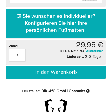
images
gallery
Sie wünschen es individueller?
Konfigurieren Sie hier Ihre
persönlichen Fußmatten!
29,95 €
Anzahl
Inkl. 19% MwSt.
,
zzgl.
Versandkosten
Lieferzeit:
2-3 Tage
In den Warenkorb
Hersteller:
Bär-AfC GmbH Chemnitz