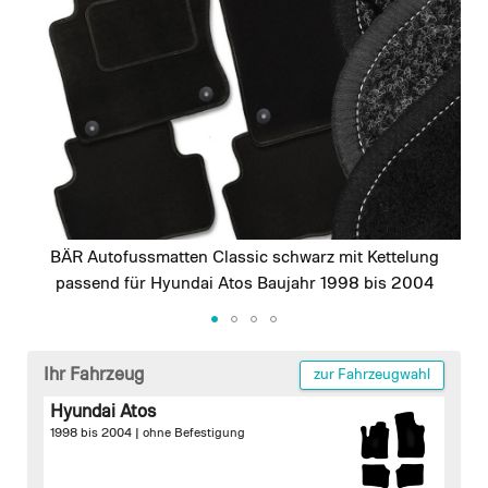
images
gallery
BÄR Autofussmatten Classic schwarz mit Kettelung
passend für Hyundai Atos Baujahr 1998 bis 2004
Skip
to
Ihr Fahrzeug
zur Fahrzeugwahl
the
Hyundai Atos
beginning
1998 bis 2004 |
ohne Befestigung
of
the