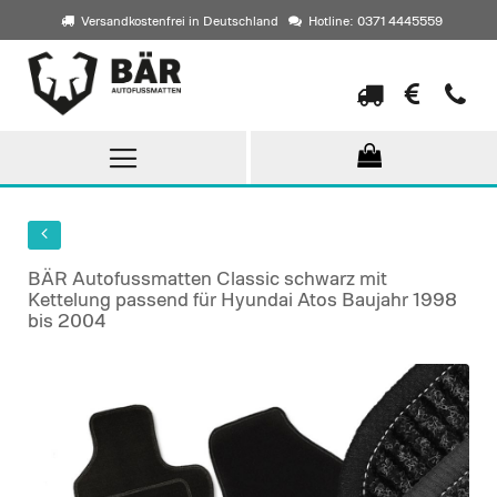
Versandkostenfrei in Deutschland
Hotline: 0371 4445559
Direkt
zum
Inhalt
BÄR Autofussmatten Classic schwarz mit
Kettelung passend für Hyundai Atos Baujahr 1998
bis 2004
Skip
to
the
end
of
the