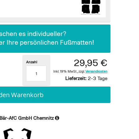
chen es individueller?
ier Ihre persönlichen Fußmatten!
29,95 €
Anzahl
Inkl. 19% MwSt.
,
zzgl.
Versandkosten
Lieferzeit:
2-3 Tage
 den Warenkorb
Bär-AfC GmbH Chemnitz