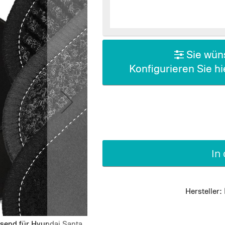
Sie wüns
Konfigurieren Sie h
In
Hersteller:
ssend für Hyundai Santa