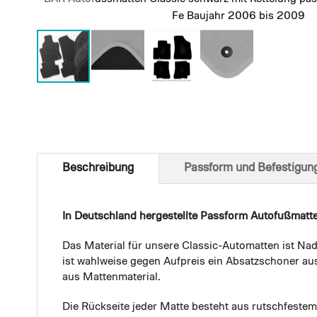
Fe Baujahr 2006 bis 2009
Skip
to
the
beginning
of
Beschreibung
Passform und Befestigun
the
images
gallery
In Deutschland hergestellte Passform Autofußmatt
Das Material für unsere Classic-Automatten ist Nad
ist wahlweise gegen Aufpreis ein Absatzschoner aus
aus Mattenmaterial.
Die Rückseite jeder Matte besteht aus rutschfest