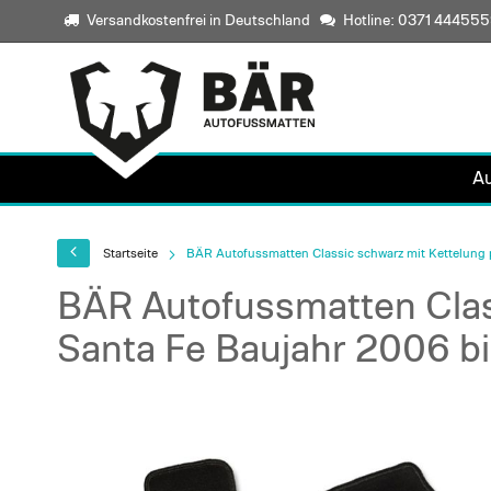
Versandkostenfrei in Deutschland
Hotline: 0371 44455
A
Startseite
BÄR Autofussmatten Classic schwarz mit Kettelung 
BÄR Autofussmatten Clas
Santa Fe Baujahr 2006 b
Skip
to
the
end