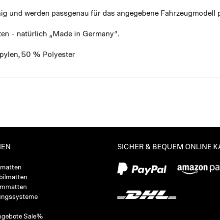
ähig und werden passgenau für das angegebene Fahrzeugmodell p
ten - natürlich „Made in Germany“.
pylen, 50 % Polyester
IEN
SICHER & BEQUEM ONLINE 
ßmatten
ilmatten
ummatten
ungssysteme
ngebote Sale%