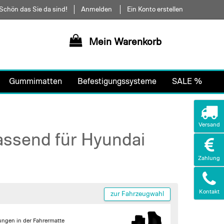
Schön das Sie da sind!
Anmelden
Ein Konto erstellen
Mein Warenkorb
Gummimatten
Befestigungssysteme
SALE %
Versand
assend für Hyundai
Zahlung
Kontakt
zur Fahrzeugwahl
ungen in der Fahrermatte