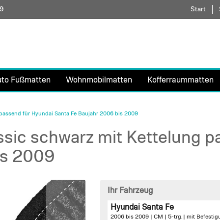
59
Direkt
Start
zum
Inhalt
uto Fußmatten
Wohnmobilmatten
Kofferraummatten
passend für Hyundai Santa Fe Baujahr 2006 bis 2009
sic schwarz mit Kettelung p
is 2009
Ihr Fahrzeug
Hyundai Santa Fe
2006 bis 2009 | CM | 5-trg. |
mit Befestig