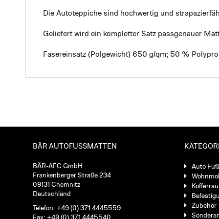
Die Autoteppiche sind hochwertig und strapazierf
Geliefert wird ein kompletter Satz passgenauer Mat
Fasereinsatz (Polgewicht) 650 g/qm; 50 % Polypro
BÄR AUTOFUSSMATTEN
KATEGOR
BÄR-AFC GmbH
Auto Fu
Frankenberger Straße 234
Wohnmob
09131 Chemnitz
Kofferra
Deutschland
Befestig
Zubehör
Telefon: +49 (0) 371 4445559
Sondera
Fax: +49 (0) 371 4445540