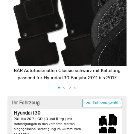
images
gallery
BÄR Autofussmatten Classic schwarz mit Kettelung
passend für Hyundai I30 Baujahr 2011 bis 2017
Skip
to
Ihr Fahrzeug
zur Fahrzeugwahl
the
Hyundai I30
beginning
2011 bis 2017 | GD | 3 und 5-trg. |
mit
of
Befestigungen in den vorderen Matten
the
eingegossene Befestigung im Gummi vorn