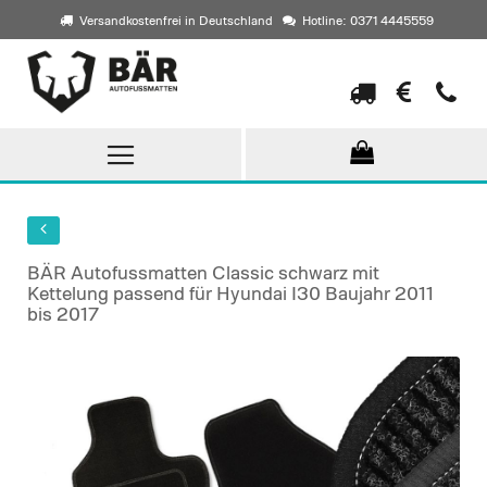
Versandkostenfrei in Deutschland
Hotline: 0371 4445559
Direkt
zum
Inhalt
BÄR Autofussmatten Classic schwarz mit
Kettelung passend für Hyundai I30 Baujahr 2011
bis 2017
Skip
to
the
end
of
the