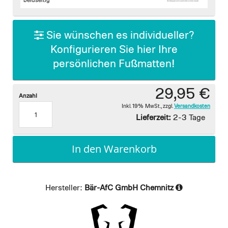
images
beidseitig
gallery
Sie wünschen es individueller?
Konfigurieren Sie hier Ihre
persönlichen Fußmatten!
29,95 €
Anzahl
Inkl. 19% MwSt.
,
zzgl.
Versandkosten
Lieferzeit:
2-3 Tage
In den Warenkorb
Hersteller:
Bär-AfC GmbH Chemnitz